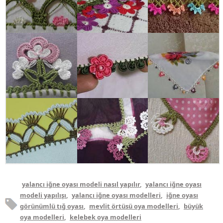
yalancı iğne oyası modeli nasıl yapılır
,
yalancı iğne oyası
modeli yapılışı
,
yalancı iğne oyası modelleri
,
iğne oyası
görünümlü tığ oyası
,
mevlit örtüsü oya modelleri
,
büyük
oya modelleri
,
kelebek oya modelleri