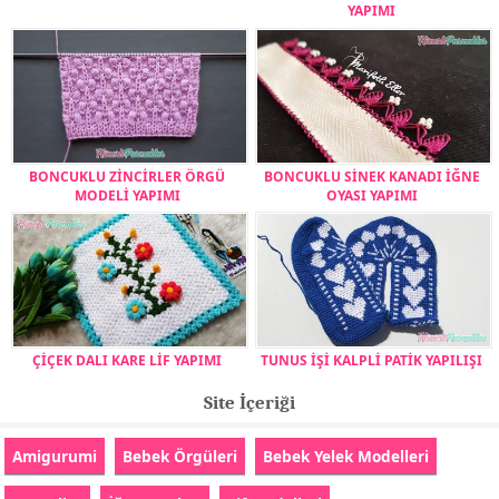
YAPIMI
BONCUKLU ZİNCİRLER ÖRGÜ
BONCUKLU SİNEK KANADI İĞNE
MODELİ YAPIMI
OYASI YAPIMI
ÇİÇEK DALI KARE LİF YAPIMI
TUNUS İŞİ KALPLİ PATİK YAPILIŞI
Site İçeriği
Amigurumi
Bebek Örgüleri
Bebek Yelek Modelleri