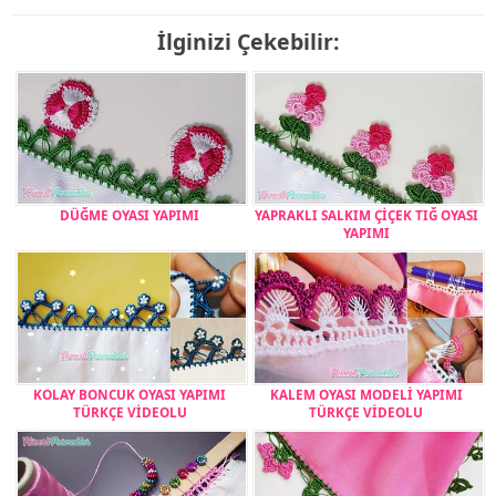
İlginizi Çekebilir:
DÜĞME OYASI YAPIMI
YAPRAKLI SALKIM ÇİÇEK TIĞ OYASI
YAPIMI
KOLAY BONCUK OYASI YAPIMI
KALEM OYASI MODELİ YAPIMI
TÜRKÇE VİDEOLU
TÜRKÇE VİDEOLU