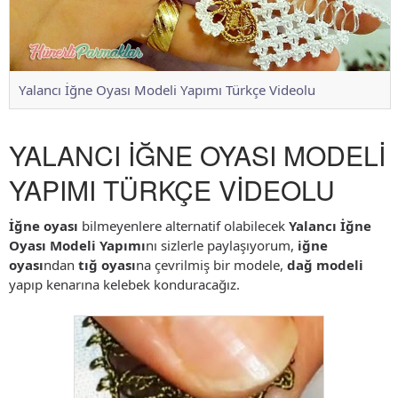
Yalancı İğne Oyası Modeli Yapımı Türkçe Videolu
YALANCI İĞNE OYASI MODELİ
YAPIMI TÜRKÇE VİDEOLU
İğne oyası
bilmeyenlere alternatif olabilecek
Yalancı İğne
Oyası Modeli Yapımı
nı sizlerle paylaşıyorum,
iğne
oyası
ndan
tığ oyası
na çevrilmiş bir modele,
dağ modeli
yapıp kenarına kelebek konduracağız.