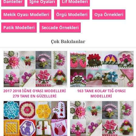
Danteller
İğne Oyaları
Lif Modelleri
Mekik Oyası Modelleri
Örgü Modelleri
Oya Örnekleri
Patik Modelleri
Seccade Örnekleri
Çok Bakılanlar
2017 2018 İĞNE OYASI MODELLERİ
163 TANE KOLAY TIĞ OYASI
279 TANE EN GÜZELLERİ
MODELLERİ