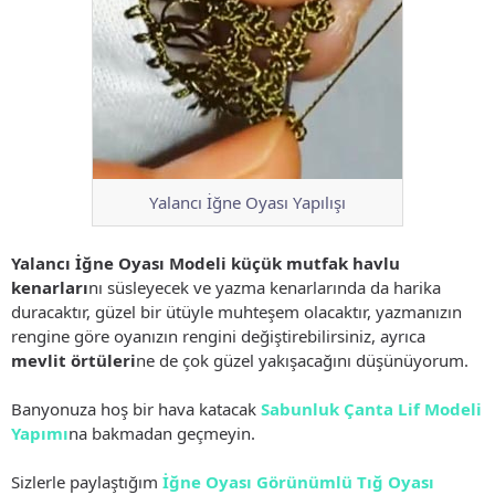
Yalancı İğne Oyası Yapılışı
Yalancı İğne Oyası Modeli
küçük mutfak havlu
kenarları
nı süsleyecek ve yazma kenarlarında da harika
duracaktır, güzel bir ütüyle muhteşem olacaktır, yazmanızın
rengine göre oyanızın rengini değiştirebilirsiniz, ayrıca
mevlit örtüleri
ne de çok güzel yakışacağını düşünüyorum.
Banyonuza hoş bir hava katacak
Sabunluk Çanta Lif Modeli
Yapımı
na bakmadan geçmeyin.
Sizlerle paylaştığım
İğne Oyası Görünümlü Tığ Oyası