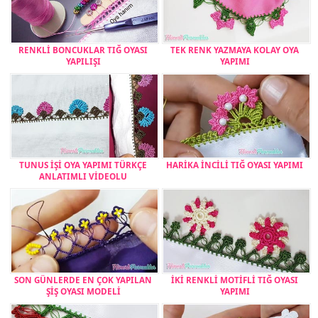
RENKLİ BONCUKLAR TIĞ OYASI
TEK RENK YAZMAYA KOLAY OYA
YAPILIŞI
YAPIMI
TUNUS İŞİ OYA YAPIMI TÜRKÇE
HARİKA İNCİLİ TIĞ OYASI YAPIMI
ANLATIMLI VİDEOLU
SON GÜNLERDE EN ÇOK YAPILAN
İKİ RENKLİ MOTİFLİ TIĞ OYASI
ŞİŞ OYASI MODELİ
YAPIMI