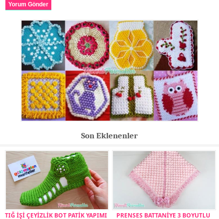
Yorum Gönder
Son Eklenenler
TIĞ İŞİ ÇEYİZLİK BOT PATİK YAPIMI
PRENSES BATTANİYE 3 BOYUTLU