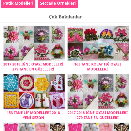
Patik Modelleri
Seccade Örnekleri
Çok Bakılanlar
2017 2018 İĞNE OYASI MODELLERİ
163 TANE KOLAY TIĞ OYASI
279 TANE EN GÜZELLERİ
MODELLERİ
153 TANE LİF MODELLERİ 2018
2017 2018 İĞNE OYASI MODELLERİ
YENİ SEZON
279 TANE EN GÜZELLERİ