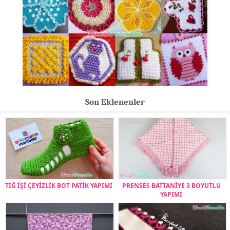
Son Eklenenler
TIĞ İŞİ ÇEYİZLİK BOT PATİK YAPIMI
PRENSES BATTANİYE 3 BOYUTLU
YAPIMI