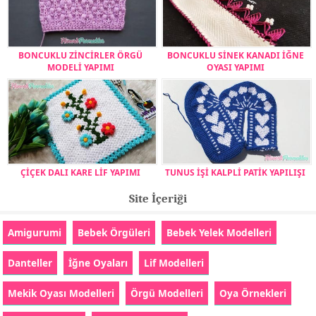
BONCUKLU ZİNCİRLER ÖRGÜ
BONCUKLU SİNEK KANADI İĞNE
MODELİ YAPIMI
OYASI YAPIMI
ÇİÇEK DALI KARE LİF YAPIMI
TUNUS İŞİ KALPLİ PATİK YAPILIŞI
Site İçeriği
Amigurumi
Bebek Örgüleri
Bebek Yelek Modelleri
Danteller
İğne Oyaları
Lif Modelleri
Mekik Oyası Modelleri
Örgü Modelleri
Oya Örnekleri