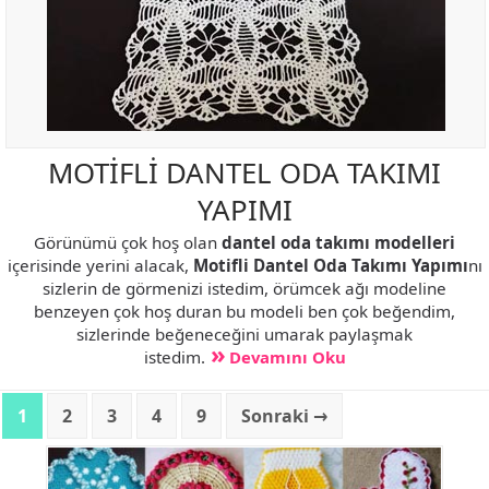
MOTİFLİ DANTEL ODA TAKIMI
YAPIMI
Görünümü çok hoş olan
dantel oda takımı modelleri
içerisinde yerini alacak,
Motifli Dantel Oda Takımı Yapımı
nı
sizlerin de görmenizi istedim, örümcek ağı modeline
benzeyen çok hoş duran bu modeli ben çok beğendim,
sizlerinde beğeneceğini umarak paylaşmak
istedim.
Devamını Oku
1
2
3
4
9
Sonraki →