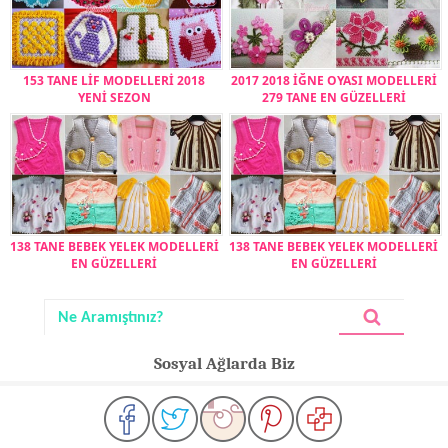
153 TANE LİF MODELLERİ 2018
2017 2018 İĞNE OYASI MODELLERİ
YENİ SEZON
279 TANE EN GÜZELLERİ
138 TANE BEBEK YELEK MODELLERİ
138 TANE BEBEK YELEK MODELLERİ
EN GÜZELLERİ
EN GÜZELLERİ
Sosyal Ağlarda Biz