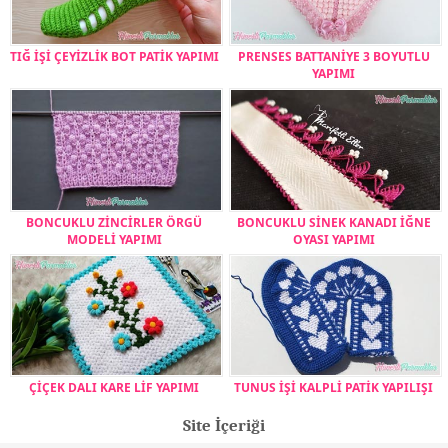
TIĞ İŞİ ÇEYİZLİK BOT PATİK YAPIMI
PRENSES BATTANİYE 3 BOYUTLU
YAPIMI
BONCUKLU ZİNCİRLER ÖRGÜ
BONCUKLU SİNEK KANADI İĞNE
MODELİ YAPIMI
OYASI YAPIMI
ÇİÇEK DALI KARE LİF YAPIMI
TUNUS İŞİ KALPLİ PATİK YAPILIŞI
Site İçeriği