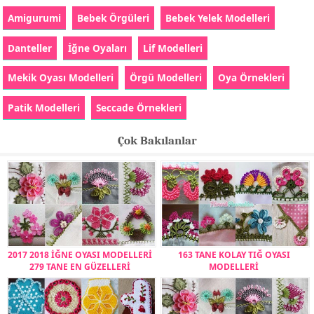
Amigurumi
Bebek Örgüleri
Bebek Yelek Modelleri
Danteller
İğne Oyaları
Lif Modelleri
Mekik Oyası Modelleri
Örgü Modelleri
Oya Örnekleri
Patik Modelleri
Seccade Örnekleri
Çok Bakılanlar
2017 2018 İĞNE OYASI MODELLERİ
163 TANE KOLAY TIĞ OYASI
279 TANE EN GÜZELLERİ
MODELLERİ