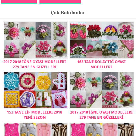
Çok Bakılanlar
2017 2018 İĞNE OYASI MODELLERİ
163 TANE KOLAY TIĞ OYASI
279 TANE EN GÜZELLERİ
MODELLERİ
153 TANE LİF MODELLERİ 2018
2017 2018 İĞNE OYASI MODELLERİ
YENİ SEZON
279 TANE EN GÜZELLERİ