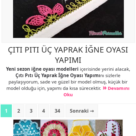
ÇITI PITI ÜÇ YAPRAK İĞNE OYASI
YAPIMI
Yeni sezon iğne oyası modelleri
içerisinde yerini alacak,
Çıtı Pıtı Üç Yaprak İğne Oyası Yapımı
nı sizlerle
paylaşıyorum, sade ve güzel bir model olmuş, küçük bir
model olduğu için, yapımı da kısa sürecektir.
Devamını
Oku
1
2
3
4
34
Sonraki →