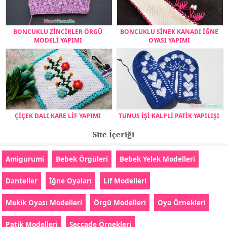
BONCUKLU ZİNCİRLER ÖRGÜ
BONCUKLU SİNEK KANADI İĞNE
MODELİ YAPIMI
OYASI YAPIMI
ÇİÇEK DALI KARE LİF YAPIMI
TUNUS İŞİ KALPLİ PATİK YAPILIŞI
Site İçeriği
Amigurumi
Bebek Örgüleri
Bebek Yelek Modelleri
Danteller
İğne Oyaları
Lif Modelleri
Mekik Oyası Modelleri
Örgü Modelleri
Oya Örnekleri
Patik Modelleri
Seccade Örnekleri