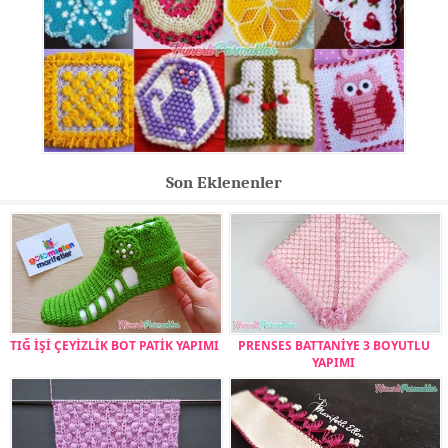
Son Eklenenler
TIĞ İŞİ ÇEYİZLİK BOT PATİK YAPIMI
PRENSES BATTANİYE 3 BOYUTLU
YAPIMI