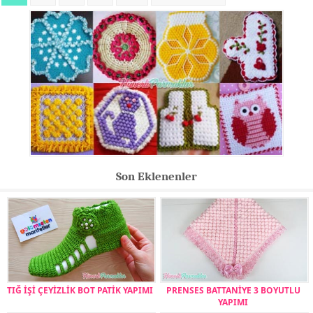
Son Eklenenler
TIĞ İŞİ ÇEYİZLİK BOT PATİK YAPIMI
PRENSES BATTANİYE 3 BOYUTLU
YAPIMI