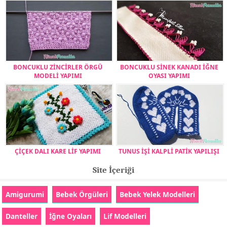
BONCUKLU ZİNCİRLER ÖRGÜ
BONCUKLU SİNEK KANADI İĞNE
MODELİ YAPIMI
OYASI YAPIMI
ÇİÇEK DALI KARE LİF YAPIMI
TUNUS İŞİ KALPLİ PATİK YAPILIŞI
Site İçeriği
Amigurumi
Bebek Örgüleri
Bebek Yelek Modelleri
Danteller
İğne Oyaları
Lif Modelleri