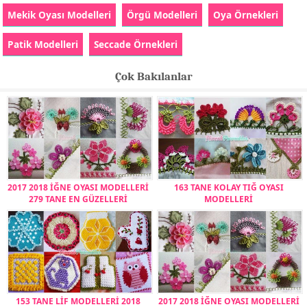
Mekik Oyası Modelleri
Örgü Modelleri
Oya Örnekleri
Patik Modelleri
Seccade Örnekleri
Çok Bakılanlar
2017 2018 İĞNE OYASI MODELLERİ
163 TANE KOLAY TIĞ OYASI
279 TANE EN GÜZELLERİ
MODELLERİ
153 TANE LİF MODELLERİ 2018
2017 2018 İĞNE OYASI MODELLERİ