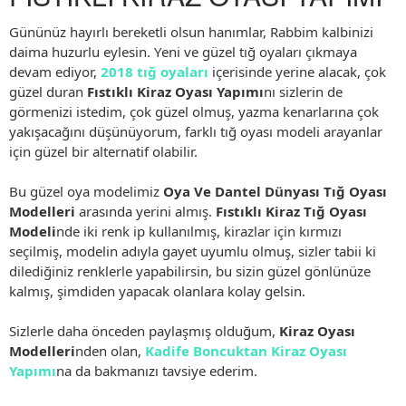
Gününüz hayırlı bereketli olsun hanımlar, Rabbim kalbinizi
daima huzurlu eylesin. Yeni ve güzel tığ oyaları çıkmaya
devam ediyor,
2018 tığ oyaları
içerisinde yerine alacak, çok
güzel duran
Fıstıklı Kiraz Oyası Yapımı
nı sizlerin de
görmenizi istedim, çok güzel olmuş, yazma kenarlarına çok
yakışacağını düşünüyorum, farklı tığ oyası modeli arayanlar
için güzel bir alternatif olabilir.
Bu güzel oya modelimiz
Oya Ve Dantel Dünyası Tığ Oyası
Modelleri
arasında yerini almış.
Fıstıklı Kiraz Tığ Oyası
Modeli
nde iki renk ip kullanılmış, kirazlar için kırmızı
seçilmiş, modelin adıyla gayet uyumlu olmuş, sizler tabii ki
dilediğiniz renklerle yapabilirsin, bu sizin güzel gönlünüze
kalmış, şimdiden yapacak olanlara kolay gelsin.
Sizlerle daha önceden paylaşmış olduğum,
Kiraz Oyası
Modelleri
nden olan,
Kadife Boncuktan Kiraz Oyası
Yapımı
na da bakmanızı tavsiye ederim.