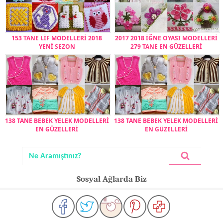
153 TANE LİF MODELLERİ 2018
2017 2018 İĞNE OYASI MODELLERİ
YENİ SEZON
279 TANE EN GÜZELLERİ
138 TANE BEBEK YELEK MODELLERİ
138 TANE BEBEK YELEK MODELLERİ
EN GÜZELLERİ
EN GÜZELLERİ
Sosyal Ağlarda Biz