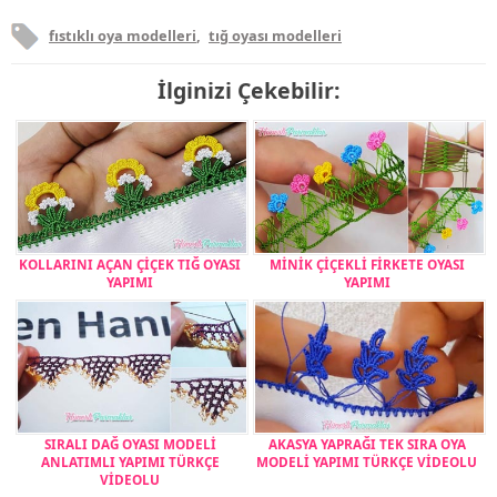
fıstıklı oya modelleri
,
tığ oyası modelleri
İlginizi Çekebilir:
KOLLARINI AÇAN ÇİÇEK TIĞ OYASI
MİNİK ÇİÇEKLİ FİRKETE OYASI
YAPIMI
YAPIMI
SIRALI DAĞ OYASI MODELİ
AKASYA YAPRAĞI TEK SIRA OYA
ANLATIMLI YAPIMI TÜRKÇE
MODELİ YAPIMI TÜRKÇE VİDEOLU
VİDEOLU