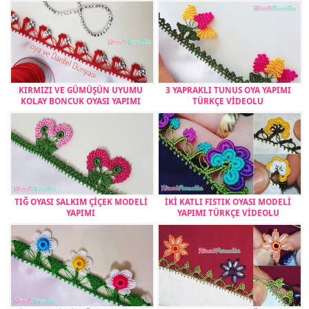
KIRMIZI VE GÜMÜŞÜN UYUMU
3 YAPRAKLI TUNUS OYA YAPIMI
KOLAY BONCUK OYASI YAPIMI
TÜRKÇE VİDEOLU
TIĞ OYASI SALKIM ÇİÇEK MODELİ
İKİ KATLI FISTIK OYASI MODELİ
YAPIMI
YAPIMI TÜRKÇE VİDEOLU