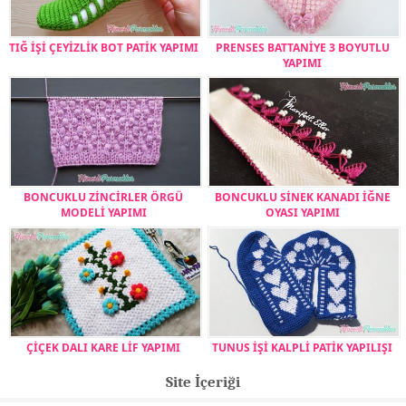
TIĞ İŞİ ÇEYİZLİK BOT PATİK YAPIMI
PRENSES BATTANİYE 3 BOYUTLU
YAPIMI
BONCUKLU ZİNCİRLER ÖRGÜ
BONCUKLU SİNEK KANADI İĞNE
MODELİ YAPIMI
OYASI YAPIMI
ÇİÇEK DALI KARE LİF YAPIMI
TUNUS İŞİ KALPLİ PATİK YAPILIŞI
Site İçeriği