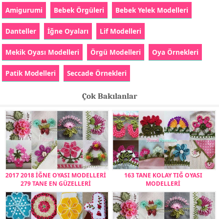
Amigurumi
Bebek Örgüleri
Bebek Yelek Modelleri
Danteller
İğne Oyaları
Lif Modelleri
Mekik Oyası Modelleri
Örgü Modelleri
Oya Örnekleri
Patik Modelleri
Seccade Örnekleri
Çok Bakılanlar
2017 2018 İĞNE OYASI MODELLERİ
163 TANE KOLAY TIĞ OYASI
279 TANE EN GÜZELLERİ
MODELLERİ