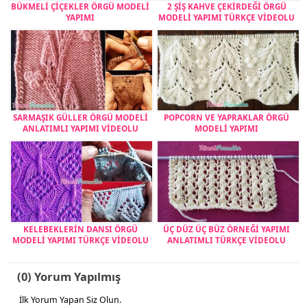
BÜKMELİ ÇİÇEKLER ÖRGÜ MODELİ
2 ŞİŞ KAHVE ÇEKİRDEĞİ ÖRGÜ
YAPIMI
MODELİ YAPIMI TÜRKÇE VİDEOLU
SARMAŞIK GÜLLER ÖRGÜ MODELİ
POPCORN VE YAPRAKLAR ÖRGÜ
ANLATIMLI YAPIMI VİDEOLU
MODELİ YAPIMI
KELEBEKLERİN DANSI ÖRGÜ
ÜÇ DÜZ ÜÇ BÜZ ÖRNEĞİ YAPIMI
MODELİ YAPIMI TÜRKÇE VİDEOLU
ANLATIMLI TÜRKÇE VİDEOLU
(0) Yorum Yapılmış
İlk Yorum Yapan Siz Olun.