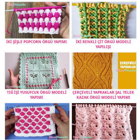
İKİ ŞİŞLE POPCORN ÖRGÜ YAPIMI
İKİ RENKLİ ÇİT ÖRGÜ MODELİ
YAPILIŞI
TIĞ İŞİ YUSUFCUK ÖRGÜ MODELİ
ÇERÇEVELİ YAPRAKLAR ŞAL YELEK
YAPIMI
KAZAK ÖRGÜ MODELİ YAPIMI