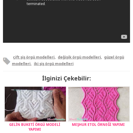
çift şiş örgü modelleri
,
değişik örgü modelleri
,
güzel örgü
modelleri
,
iki şiş örgü modelleri
İlginizi Çekebilir:
GELİN BUKETİ ÖRGÜ MODELİ
MEŞHUR ETOL ÖRNEĞİ YAPIMI
YAPIMI