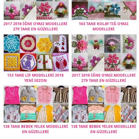
2017 2018 İĞNE OYASI MODELLERİ
163 TANE KOLAY TIĞ OYASI
279 TANE EN GÜZELLERİ
MODELLERİ
153 TANE LİF MODELLERİ 2018
2017 2018 İĞNE OYASI MODELLERİ
YENİ SEZON
279 TANE EN GÜZELLERİ
138 TANE BEBEK YELEK MODELLERİ
138 TANE BEBEK YELEK MODELLERİ
EN GÜZELLERİ
EN GÜZELLERİ