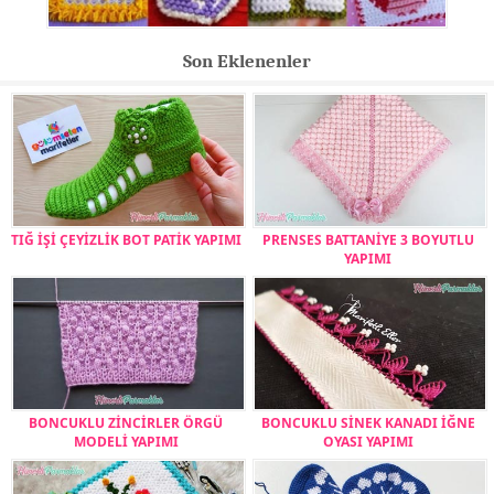
Son Eklenenler
TIĞ İŞİ ÇEYİZLİK BOT PATİK YAPIMI
PRENSES BATTANİYE 3 BOYUTLU
YAPIMI
BONCUKLU ZİNCİRLER ÖRGÜ
BONCUKLU SİNEK KANADI İĞNE
MODELİ YAPIMI
OYASI YAPIMI