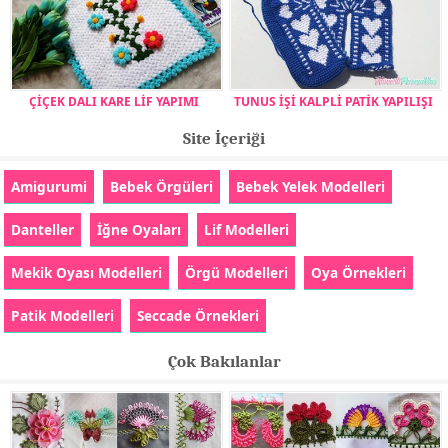
ÇİÇEK DALI KARE LİF YAPIMI
TUNUS İŞİ KALPLİ PATİK YAPILIŞI
Site İçeriği
Amigurumi
Bebek Örgüleri
Bebek Yelek Modelleri
Danteller
İğne Oyaları
Lif Modelleri
Mekik Oyası Modelleri
Örgü Modelleri
Oya Örnekleri
Patik Modelleri
Seccade Örnekleri
Çok Bakılanlar