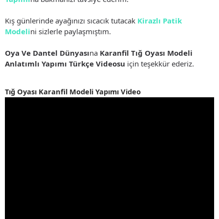
Kış günlerinde ayağınızı sıcacık tutacak
Kirazlı Patik
Modeli
ni sizlerle paylaşmıştım.
Oya Ve Dantel Dünyası
na
Karanfil Tığ Oyası Modeli
Anlatımlı Yapımı Türkçe Videosu
için teşekkür ederiz.
Tığ Oyası Karanfil Modeli Yapımı Video