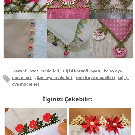
karanfil oyası modelleri
,
tığ işi karanfil oyası
,
kolay oya
modelleri
,
güzel oya modelleri
,
renkli oya modelleri
,
tığ işi
oya modelleri
İlginizi Çekebilir: