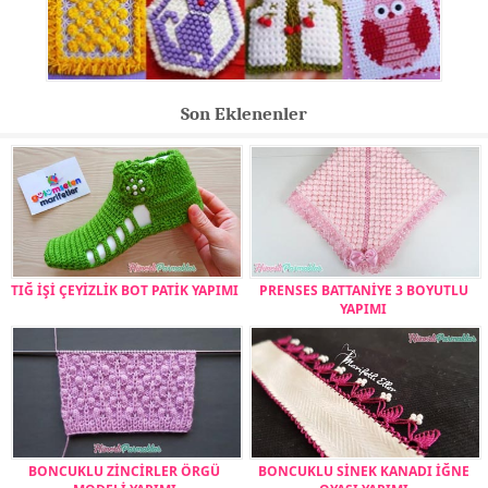
Son Eklenenler
TIĞ İŞİ ÇEYİZLİK BOT PATİK YAPIMI
PRENSES BATTANİYE 3 BOYUTLU
YAPIMI
BONCUKLU ZİNCİRLER ÖRGÜ
BONCUKLU SİNEK KANADI İĞNE