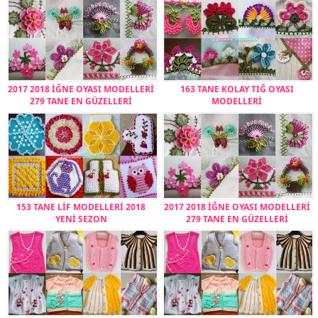
2017 2018 İĞNE OYASI MODELLERİ
163 TANE KOLAY TIĞ OYASI
279 TANE EN GÜZELLERİ
MODELLERİ
153 TANE LİF MODELLERİ 2018
2017 2018 İĞNE OYASI MODELLERİ
YENİ SEZON
279 TANE EN GÜZELLERİ