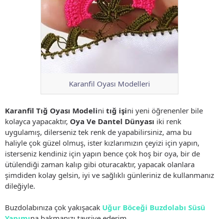
Karanfil Oyası Modelleri
Karanfil Tığ Oyası Modeli
ni
tığ işi
ni yeni öğrenenler bile
kolayca yapacaktır,
Oya Ve Dantel Dünyası
iki renk
uygulamış, dilerseniz tek renk de yapabilirsiniz, ama bu
haliyle çok güzel olmuş, ister kızlarımızın çeyizi için yapın,
isterseniz kendiniz için yapın bence çok hoş bir oya, bir de
ütülendiği zaman kalıp gibi oturacaktır, yapacak olanlara
şimdiden kolay gelsin, iyi ve sağlıklı günleriniz de kullanmanız
dileğiyle.
Buzdolabınıza çok yakışacak
Uğur Böceği Buzdolabı Süsü
Yapımı
na bakmanızı tavsiye ederim.