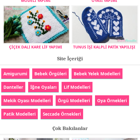
MODELİ YAPIMI
OYASI YAPIMI
ÇİÇEK DALI KARE LİF YAPIMI
TUNUS İŞİ KALPLİ PATİK YAPILIŞI
Site İçeriği
Amigurumi
Bebek Örgüleri
Bebek Yelek Modelleri
Danteller
İğne Oyaları
Lif Modelleri
Mekik Oyası Modelleri
Örgü Modelleri
Oya Örnekleri
Patik Modelleri
Seccade Örnekleri
Çok Bakılanlar