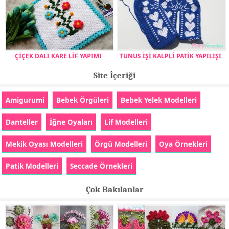
ÇİÇEK DALI KARE LİF YAPIMI
TUNUS İŞİ KALPLİ PATİK YAPILIŞI
Site İçeriği
Amigurumi
Bebek Örgüleri
Bebek Yelek Modelleri
Danteller
İğne Oyaları
Lif Modelleri
Mekik Oyası Modelleri
Örgü Modelleri
Oya Örnekleri
Patik Modelleri
Seccade Örnekleri
Çok Bakılanlar