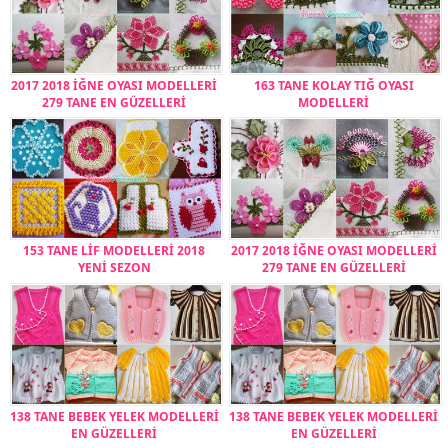
2017 2018 İĞNE OYASI MODELLERİ
163 TANE KOLAY TIĞ OYASI
279 TANE EN GÜZELLERİ
MODELLERİ
153 TANE LİF MODELLERİ 2018
2017 2018 İĞNE OYASI MODELLERİ
YENİ SEZON
279 TANE EN GÜZELLERİ
138 TANE BEBEK YELEK MODELLERİ
138 TANE BEBEK YELEK MODELLERİ
EN GÜZELLERİ
EN GÜZELLERİ