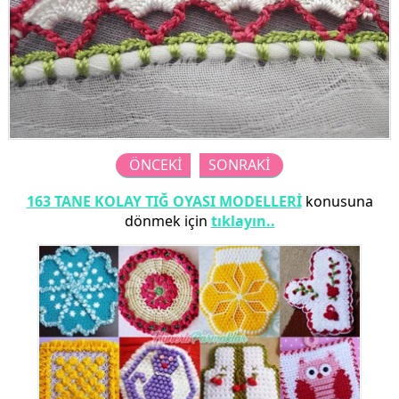
ÖNCEKİ
SONRAKİ
163 TANE KOLAY TIĞ OYASI MODELLERİ
konusuna
dönmek için
tıklayın..