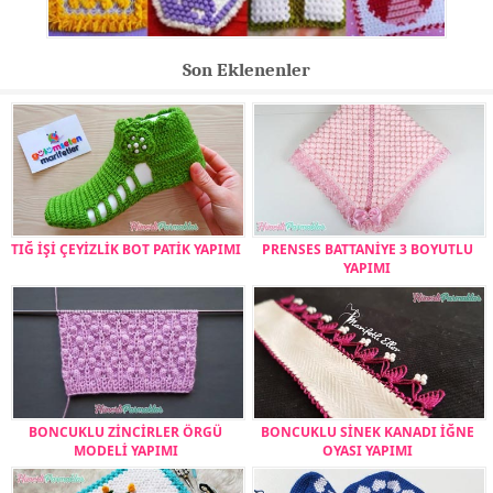
Son Eklenenler
TIĞ İŞİ ÇEYİZLİK BOT PATİK YAPIMI
PRENSES BATTANİYE 3 BOYUTLU
YAPIMI
BONCUKLU ZİNCİRLER ÖRGÜ
BONCUKLU SİNEK KANADI İĞNE
MODELİ YAPIMI
OYASI YAPIMI