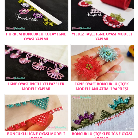
HÜRREM BONCUKLU KOLAY İĞNE
YILDIZ TAŞLI İĞNE OYASI MODELİ
OYASI YAPIMI
YAPIMI
İĞNE OYASI İNCİLİ YELPAZELER
İĞNE OYASI BONCUKLU ÇİÇEK
MODELİ YAPIMI
MODELİ ANLATIMLI YAPILIŞI
BONCUKLU İĞNE OYASI MODELİ
BONCUKLU ÇİÇEKLER İĞNE OYASI