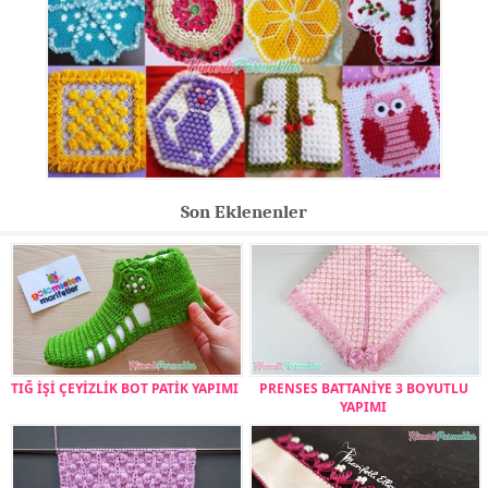
Son Eklenenler
TIĞ İŞİ ÇEYİZLİK BOT PATİK YAPIMI
PRENSES BATTANİYE 3 BOYUTLU
YAPIMI