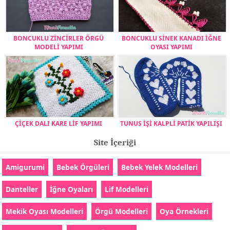
BONCUKLU ZİNCİRLER ÖRGÜ
BONCUKLU SİNEK KANADI İĞNE
MODELİ YAPIMI
OYASI YAPIMI
ÇİÇEK DALI KARE LİF YAPIMI
TUNUS İŞİ KALPLİ PATİK YAPILIŞI
Site İçeriği
Amigurumi
Bebek Örgüleri
Bebek Yelek Modelleri
Danteller
İğne Oyaları
Lif Modelleri
Mekik Oyası Modelleri
Örgü Modelleri
Oya Örnekleri