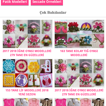
Patik Modelleri
Seccade Örnekleri
Çok Bakılanlar
2017 2018 İĞNE OYASI MODELLERİ
163 TANE KOLAY TIĞ OYASI
279 TANE EN GÜZELLERİ
MODELLERİ
153 TANE LİF MODELLERİ 2018
2017 2018 İĞNE OYASI MODELLERİ
YENİ SEZON
279 TANE EN GÜZELLERİ