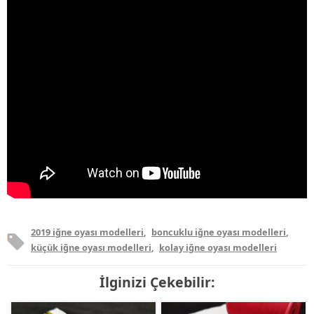
2019 iğne oyası modelleri
,
boncuklu iğne oyası modelleri
,
küçük iğne oyası modelleri
,
kolay iğne oyası modelleri
İlginizi Çekebilir: