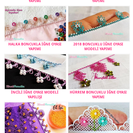
YAPIMI
YAPIMI
HALKA BONCUKLA İĞNE OYASI
2018 BONCUKLU İĞNE OYASI
YAPIMI
MODELİ YAPIMI
İNCİLİ İĞNE OYASI MODELİ
HÜRREM BONCUKLU İĞNE OYASI
YAPILIŞI
YAPIMI