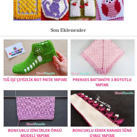
Son Eklenenler
TIĞ İŞİ ÇEYİZLİK BOT PATİK YAPIMI
PRENSES BATTANİYE 3 BOYUTLU
YAPIMI
BONCUKLU ZİNCİRLER ÖRGÜ
BONCUKLU SİNEK KANADI İĞNE
MODELİ YAPIMI
OYASI YAPIMI