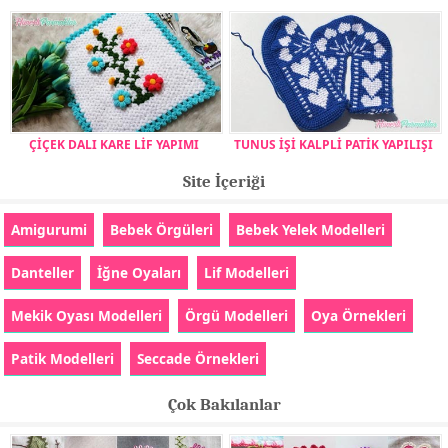
ÇİÇEK DALI KARE LİF YAPIMI
TUNUS İŞİ KALPLİ PATİK YAPILIŞI
Site İçeriği
Amigurumi
Bebek Örgüleri
Bebek Yelek Modelleri
Danteller
İğne Oyaları
Lif Modelleri
Mekik Oyası Modelleri
Örgü Modelleri
Oya Örnekleri
Patik Modelleri
Seccade Örnekleri
Çok Bakılanlar