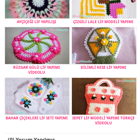
AYÇİÇEĞİ LİF YAPILIŞI
ÇİZGİLİ LALE LİF MODELİ YAPIMI
RÜZGAR GÜLÜ LİF YAPIMI
DİLİMLİ KESE LİF YAPIMI
VİDEOLU
BAHAR ÇİÇEKLERİ LİF SETİ YAPIMI
SEPET LİF MODELİ YAPIMI TÜRKÇE
VİDEOLU
(0) Yorum Yapılmış