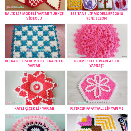
BALIK LİF MODELİ YAPIMI TÜRKÇE
153 TANE LİF MODELLERİ 2018
VİDEOLU
YENİ SEZON
İKİ KATLI FISTIK MOTİFLİ KARE LİF
ÖRÜMCEKLİ YUVARLAK LİF
YAPIMI
YAPILIŞI
KATLI ÇİÇEK LİF YAPIMI
PITIRCIK PAPATYALI LİF YAPIMI