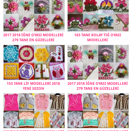
2017 2018 İĞNE OYASI MODELLERİ
163 TANE KOLAY TIĞ OYASI
279 TANE EN GÜZELLERİ
MODELLERİ
153 TANE LİF MODELLERİ 2018
2017 2018 İĞNE OYASI MODELLERİ
YENİ SEZON
279 TANE EN GÜZELLERİ