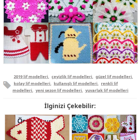
2019 lif modelleri
,
çeyizlik lif modelleri
,
güzel lif modelleri
,
kolay lif modelleri
,
kullanışlı lif modelleri
,
renkli lif
modelleri
,
yeni sezon lif modelleri
,
yuvarlak lif modelleri
İlginizi Çekebilir: