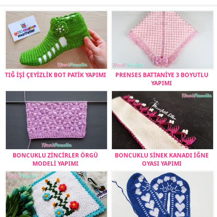
TIĞ İŞİ ÇEYİZLİK BOT PATİK YAPIMI
PRENSES BATTANİYE 3 BOYUTLU
YAPIMI
BONCUKLU ZİNCİRLER ÖRGÜ
BONCUKLU SİNEK KANADI İĞNE
MODELİ YAPIMI
OYASI YAPIMI