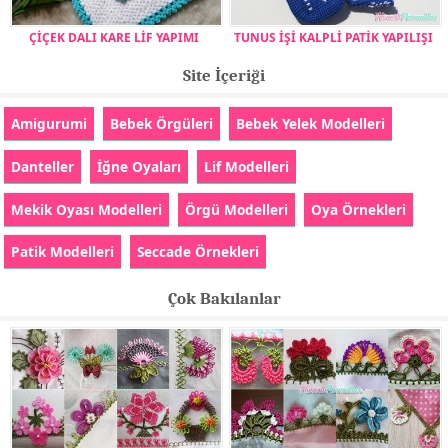
ÇİÇEK DALI KARE LİF YAPIMI
TUNUS İŞİ KALPLİ PATİK YAPILIŞI
Site İçeriği
Amigurumi
Bebek Örgüleri
Bebek Yelek Modelleri
Danteller
İğne Oyaları
Lif Modelleri
Mekik Oyası Modelleri
Örgü Modelleri
Oya Örnekleri
Patik Modelleri
Seccade Örnekleri
Çok Bakılanlar