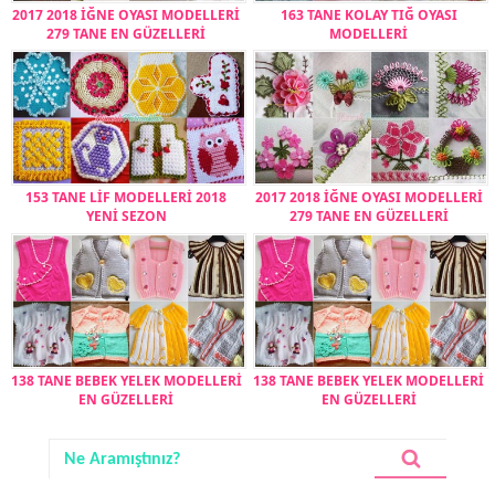
2017 2018 İĞNE OYASI MODELLERİ
163 TANE KOLAY TIĞ OYASI
279 TANE EN GÜZELLERİ
MODELLERİ
153 TANE LİF MODELLERİ 2018
2017 2018 İĞNE OYASI MODELLERİ
YENİ SEZON
279 TANE EN GÜZELLERİ
138 TANE BEBEK YELEK MODELLERİ
138 TANE BEBEK YELEK MODELLERİ
EN GÜZELLERİ
EN GÜZELLERİ