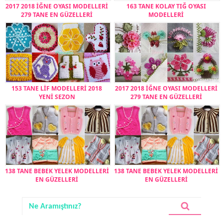
2017 2018 İĞNE OYASI MODELLERİ
163 TANE KOLAY TIĞ OYASI
279 TANE EN GÜZELLERİ
MODELLERİ
153 TANE LİF MODELLERİ 2018
2017 2018 İĞNE OYASI MODELLERİ
YENİ SEZON
279 TANE EN GÜZELLERİ
138 TANE BEBEK YELEK MODELLERİ
138 TANE BEBEK YELEK MODELLERİ
EN GÜZELLERİ
EN GÜZELLERİ