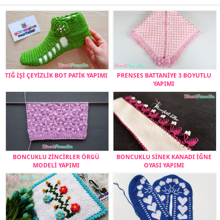
TIĞ İŞİ ÇEYİZLİK BOT PATİK YAPIMI
PRENSES BATTANİYE 3 BOYUTLU
YAPIMI
BONCUKLU ZİNCİRLER ÖRGÜ
BONCUKLU SİNEK KANADI İĞNE
MODELİ YAPIMI
OYASI YAPIMI