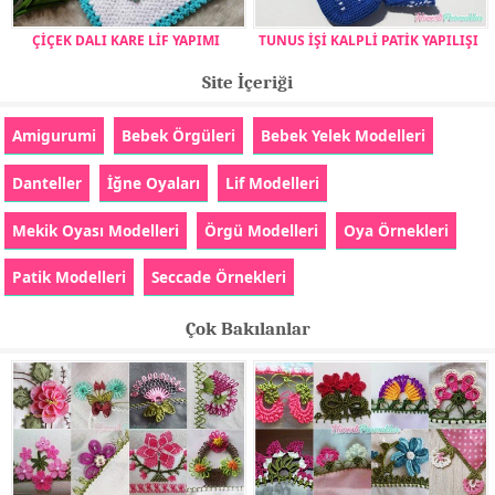
ÇİÇEK DALI KARE LİF YAPIMI
TUNUS İŞİ KALPLİ PATİK YAPILIŞI
Site İçeriği
Amigurumi
Bebek Örgüleri
Bebek Yelek Modelleri
Danteller
İğne Oyaları
Lif Modelleri
Mekik Oyası Modelleri
Örgü Modelleri
Oya Örnekleri
Patik Modelleri
Seccade Örnekleri
Çok Bakılanlar