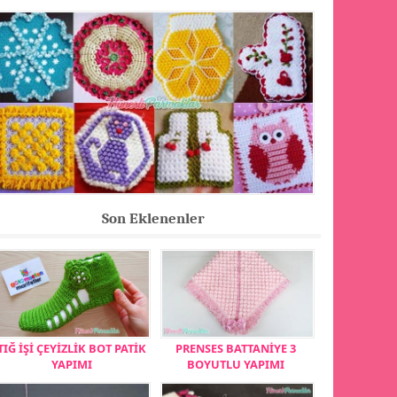
Son Eklenenler
TIĞ İŞİ ÇEYİZLİK BOT PATİK
PRENSES BATTANİYE 3
YAPIMI
BOYUTLU YAPIMI