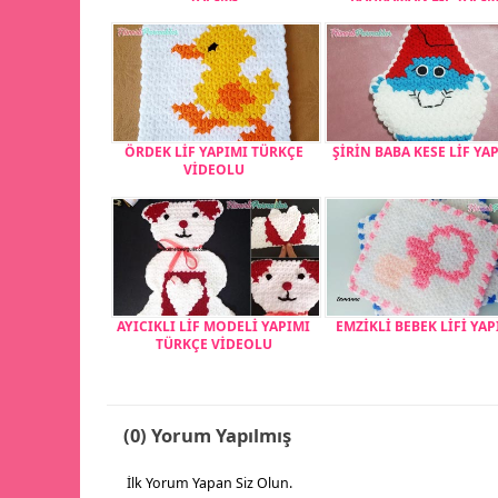
ÖRDEK LİF YAPIMI TÜRKÇE
ŞİRİN BABA KESE LİF YA
VİDEOLU
AYICIKLI LİF MODELİ YAPIMI
EMZİKLİ BEBEK LİFİ YAP
TÜRKÇE VİDEOLU
(0) Yorum Yapılmış
İlk Yorum Yapan Siz Olun.