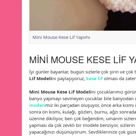
Mini Mouse Kese Lif Yapımı
MİNİ MOUSE KESE LİF Y
İyi günler bayanlar, bugün sizlerle çok şirin ve çok t
Lif Modeli
ni paylaşıyoruz,
kese lif
olması da zaten
Mini Mouse Kese Lif Modeli
ni çocuklarımız görü
banyo yapmayı sevmeyen çocuklar bile banyodan 
modeli
miz iki parçadan oluşuyor, önce arka kısmı 
sonra ön kısmı, kulağı, gözleri, burnu, ağzı sonrada
üzerine dikiliyor, ben çok beğendim, umarım sizler
yapması da çok zevkli bir modele benziyor, sizlerin
yapacağınızı düşünüyorum. Sevdiklerinize çok güze