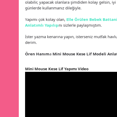
olabilir, yapacak olanlara şimdiden kolay gelsin, iyi 
günlerde kullanmanız dileğiyle.
Yapımı çok kolay olan,
Elle Örülen Bebek Battan
Anlatımlı Yapılışı
nı sizlerle paylaşmıştım.
İster yazma kenarına yapın, isterseniz mutfak havl
derim.
Ören Hanım
a
Mini Mouse Kese Lif Modeli Anla
Mini Mouse Kese Lif Yapımı Video