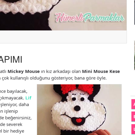
APIMI
atlı
Mickey Mouse
ın kız arkadaşı olan
Mini Mouse Kese
 çok kullanışlı olduğunu gösteriyor, bana göre öyle.
nce bayılacak,
çıkmayacak.
Lif
işleniyor, daha
n işlenip
de beğenirsiniz,
 de severek
l bir hediye