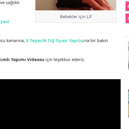
ve sağlıklı
Bebekler için Lif
iyesi
usu kenarına,
5 Tepecik Tığ Oyası Yapılışı
na bir bakın
tımlı Yapımı Videosu
için teşekkür ederiz.