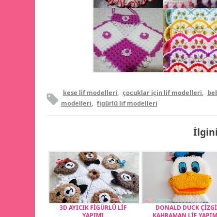
kese lif modelleri
,
çocuklar için lif modelleri
,
beb
modelleri
,
figürlü lif modelleri
İlgin
3D AYICIK FİGÜRLÜ LİF
DONALD DUCK ÇİZG
YAPIMI
KAHRAMAN LİF YAPIM