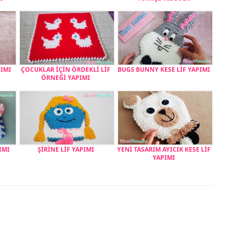
PIMI
ÇOCUKLAR İÇİN ÖRDEKLİ LİF
BUGS BUNNY KESE LİF YAPIMI
ÖRNEĞİ YAPIMI
IMI
ŞİRİNE LİF YAPIMI
YENİ TASARIM AYICIK KESE LİF
YAPIMI