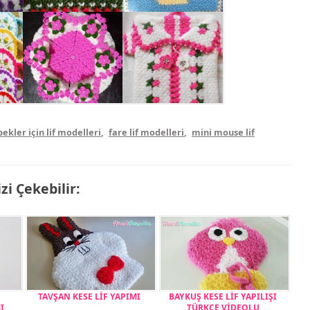
ekler için lif modelleri
,
fare lif modelleri
,
mini mouse lif
izi Çekebilir:
İ
TAVŞAN KESE LİF YAPIMI
BAYKUŞ KESE LİF YAPILIŞI
I
TÜRKÇE VİDEOLU