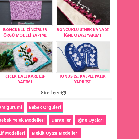
BONCUKLU ZİNCİRLER
BONCUKLU SİNEK KANADI
ÖRGÜ MODELİ YAPIMI
İĞNE OYASI YAPIMI
ÇİÇEK DALI KARE LİF
TUNUS İŞİ KALPLİ PATİK
YAPIMI
YAPILIŞI
Site İçeriği
Amigurumi
Bebek Örgüleri
Bebek Yelek Modelleri
Danteller
İğne Oyaları
Lif Modelleri
Mekik Oyası Modelleri