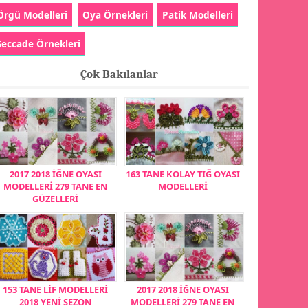
Örgü Modelleri
Oya Örnekleri
Patik Modelleri
Seccade Örnekleri
Çok Bakılanlar
2017 2018 İĞNE OYASI
163 TANE KOLAY TIĞ OYASI
MODELLERİ 279 TANE EN
MODELLERİ
GÜZELLERİ
153 TANE LİF MODELLERİ
2017 2018 İĞNE OYASI
2018 YENİ SEZON
MODELLERİ 279 TANE EN