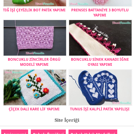
TIĞ İŞİ ÇEYİZLİK BOT PATİK YAPIMI
PRENSES BATTANİYE 3 BOYUTLU
YAPIMI
BONCUKLU ZİNCİRLER ÖRGÜ
BONCUKLU SİNEK KANADI İĞNE
MODELİ YAPIMI
OYASI YAPIMI
ÇİÇEK DALI KARE LİF YAPIMI
TUNUS İŞİ KALPLİ PATİK YAPILIŞI
Site İçeriği