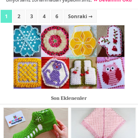
1
2
3
4
6
Sonraki →
Son Eklenenler