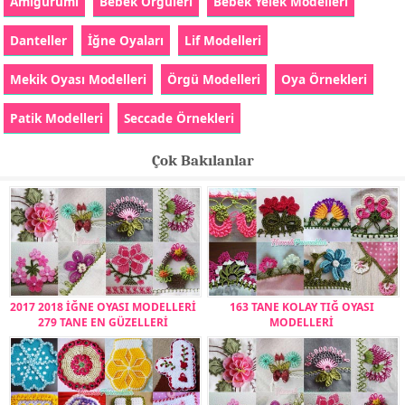
Amigurumi
Bebek Örgüleri
Bebek Yelek Modelleri
Danteller
İğne Oyaları
Lif Modelleri
Mekik Oyası Modelleri
Örgü Modelleri
Oya Örnekleri
Patik Modelleri
Seccade Örnekleri
Çok Bakılanlar
2017 2018 İĞNE OYASI MODELLERİ
163 TANE KOLAY TIĞ OYASI
279 TANE EN GÜZELLERİ
MODELLERİ