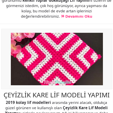
görünümlü
Renkli Toplar Gökkuşağı Lif Yapımı
nı sizlerin de
görmenizi istedim, çok hoş görünüyor, ayrıca yapması da
kolay, bu model de evde artan iplerinizi
değerlendirebilirsiniz.
Devamını Oku
ÇEYİZLİK KARE LİF MODELİ YAPIMI
2019 kolay lif modelleri
arasında yerini alacak, oldukça
güzel görünen ve kullanışlı olan
Çeyizlik Kare Lif Modeli
Yapımı
nı sizlerle paylaşıyorum, tığ işi biliyorsanız ve daha