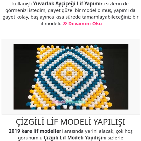
kullanışlı
Yuvarlak Ayçiçeği Lif Yapımı
nı sizlerin de
görmenizi istedim, gayet güzel bir model olmuş, yapımı da
gayet kolay, başlayınca kısa sürede tamamlayabileceğiniz bir
lif modeli.
Devamını Oku
ÇİZGİLİ LİF MODELİ YAPILIŞI
2019 kare lif modelleri
arasında yerini alacak, çok hoş
görünümlü
Çizgili Lif Modeli Yapılışı
nı sizlerle