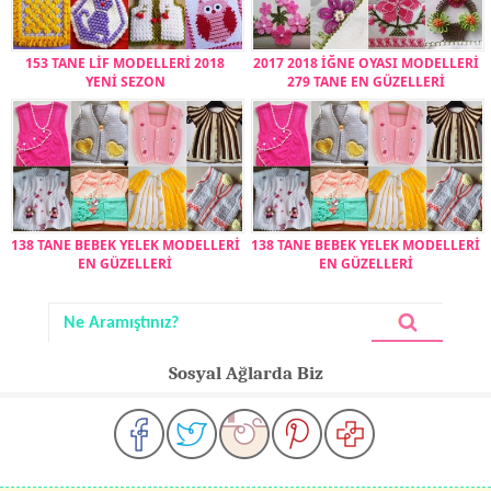
153 TANE LİF MODELLERİ 2018
2017 2018 İĞNE OYASI MODELLERİ
YENİ SEZON
279 TANE EN GÜZELLERİ
138 TANE BEBEK YELEK MODELLERİ
138 TANE BEBEK YELEK MODELLERİ
EN GÜZELLERİ
EN GÜZELLERİ
Sosyal Ağlarda Biz