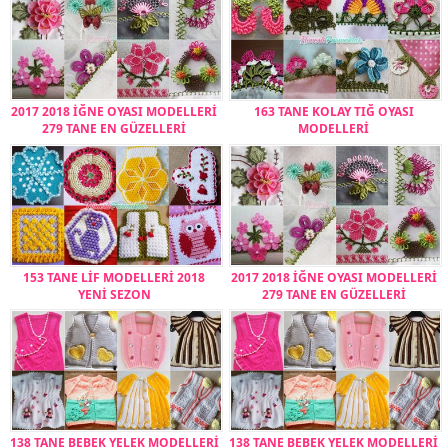
2017 2018 İĞNE OYASI MODELLERİ
163 TANE KOLAY TIĞ OYASI
279 TANE EN GÜZELLERİ
MODELLERİ
153 TANE LİF MODELLERİ 2018
2017 2018 İĞNE OYASI MODELLERİ
YENİ SEZON
279 TANE EN GÜZELLERİ
138 TANE BEBEK YELEK MODELLERİ
138 TANE BEBEK YELEK MODELLERİ