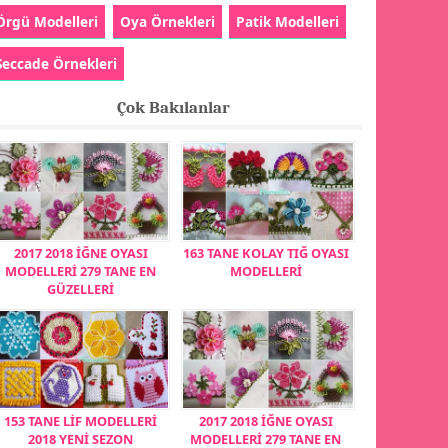
Örgü Modelleri
Oya Örnekleri
Patik Modelleri
Seccade Örnekleri
Çok Bakılanlar
2017 2018 İĞNE OYASI
163 TANE KOLAY TIĞ OYASI
MODELLERİ 279 TANE EN
MODELLERİ
GÜZELLERİ
153 TANE LİF MODELLERİ
2017 2018 İĞNE OYASI
2018 YENİ SEZON
MODELLERİ 279 TANE EN