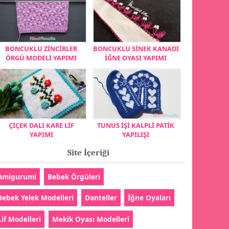
BONCUKLU ZİNCİRLER
BONCUKLU SİNEK KANADI
ÖRGÜ MODELİ YAPIMI
İĞNE OYASI YAPIMI
ÇİÇEK DALI KARE LİF
TUNUS İŞİ KALPLİ PATİK
YAPIMI
YAPILIŞI
Site İçeriği
Amigurumi
Bebek Örgüleri
Bebek Yelek Modelleri
Danteller
İğne Oyaları
Lif Modelleri
Mekik Oyası Modelleri