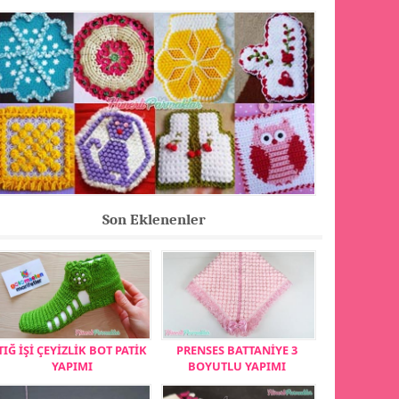
Son Eklenenler
TIĞ İŞİ ÇEYİZLİK BOT PATİK
PRENSES BATTANİYE 3
YAPIMI
BOYUTLU YAPIMI