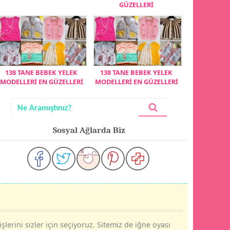
GÜZELLERİ
138 TANE BEBEK YELEK
138 TANE BEBEK YELEK
MODELLERİ EN GÜZELLERİ
MODELLERİ EN GÜZELLERİ
Sosyal Ağlarda Biz
şlerini sizler için seçiyoruz. Sitemiz de iğne oyası