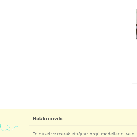
Hakkımızda
En güzel ve merak ettiğiniz örgü modellerini ve el i