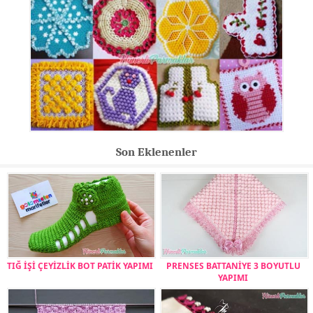
Son Eklenenler
TIĞ İŞİ ÇEYİZLİK BOT PATİK YAPIMI
PRENSES BATTANİYE 3 BOYUTLU
YAPIMI