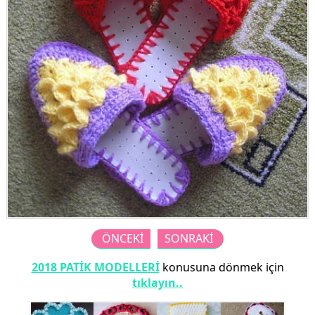
ÖNCEKİ
SONRAKİ
2018 PATİK MODELLERİ
konusuna dönmek için
tıklayın..