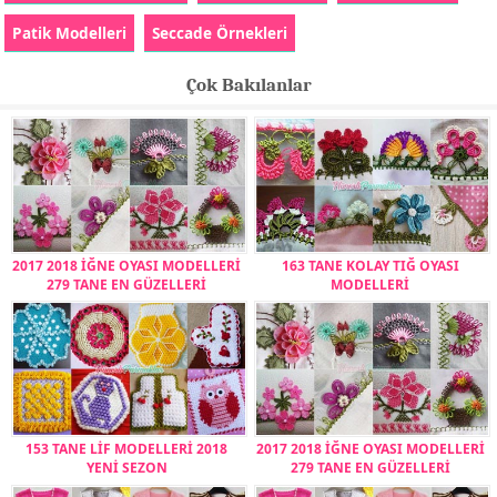
Patik Modelleri
Seccade Örnekleri
Çok Bakılanlar
2017 2018 İĞNE OYASI MODELLERİ
163 TANE KOLAY TIĞ OYASI
279 TANE EN GÜZELLERİ
MODELLERİ
153 TANE LİF MODELLERİ 2018
2017 2018 İĞNE OYASI MODELLERİ
YENİ SEZON
279 TANE EN GÜZELLERİ