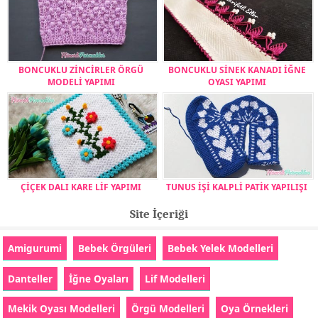
BONCUKLU ZİNCİRLER ÖRGÜ
BONCUKLU SİNEK KANADI İĞNE
MODELİ YAPIMI
OYASI YAPIMI
ÇİÇEK DALI KARE LİF YAPIMI
TUNUS İŞİ KALPLİ PATİK YAPILIŞI
Site İçeriği
Amigurumi
Bebek Örgüleri
Bebek Yelek Modelleri
Danteller
İğne Oyaları
Lif Modelleri
Mekik Oyası Modelleri
Örgü Modelleri
Oya Örnekleri