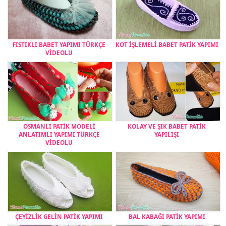
FISTIKLI BABET YAPIMI TÜRKÇE
KOT İŞLEMELİ BABET PATİK YAPIMI
VİDEOLU
OSMANLI PATİK MODELİ
KOLAY VE ŞIK BABET PATİK
ANLATIMLI YAPIMI TÜRKÇE
YAPILIŞI
VİDEOLU
ÇEYİZLİK GELİN PATİK YAPIMI
BAL KABAĞI PATİK YAPIMI