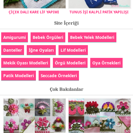
ÇİÇEK DALI KARE LİF YAPIMI
TUNUS İŞİ KALPLİ PATİK YAPILIŞI
Site İçeriği
Amigurumi
Bebek Örgüleri
Bebek Yelek Modelleri
Danteller
İğne Oyaları
Lif Modelleri
Mekik Oyası Modelleri
Örgü Modelleri
Oya Örnekleri
Patik Modelleri
Seccade Örnekleri
Çok Bakılanlar