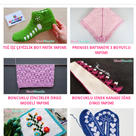
TIĞ İŞİ ÇEYİZLİK BOT PATİK YAPIMI
PRENSES BATTANİYE 3 BOYUTLU
YAPIMI
BONCUKLU ZİNCİRLER ÖRGÜ
BONCUKLU SİNEK KANADI İĞNE
MODELİ YAPIMI
OYASI YAPIMI