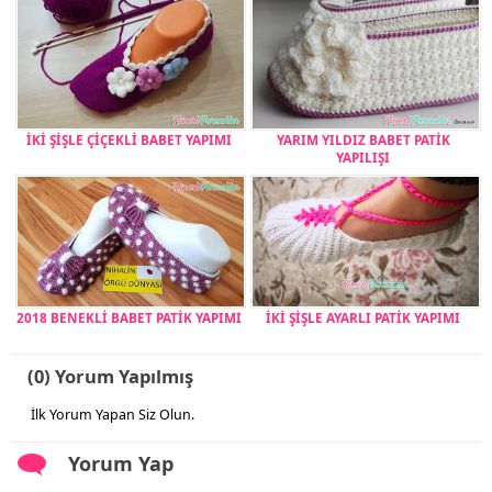
İKİ ŞİŞLE ÇİÇEKLİ BABET YAPIMI
YARIM YILDIZ BABET PATİK
YAPILIŞI
2018 BENEKLİ BABET PATİK YAPIMI
İKİ ŞİŞLE AYARLI PATİK YAPIMI
(0) Yorum Yapılmış
İlk Yorum Yapan Siz Olun.
Yorum Yap