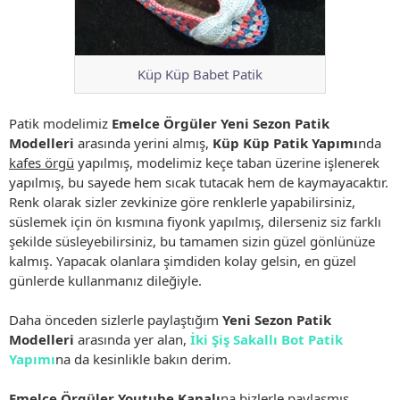
Küp Küp Babet Patik
Patik modelimiz
Emelce Örgüler Yeni Sezon Patik
Modelleri
arasında yerini almış,
Küp Küp Patik Yapımı
nda
kafes örgü
yapılmış, modelimiz keçe taban üzerine işlenerek
yapılmış, bu sayede hem sıcak tutacak hem de kaymayacaktır.
Renk olarak sizler zevkinize göre renklerle yapabilirsiniz,
süslemek için ön kısmına fiyonk yapılmış, dilerseniz siz farklı
şekilde süsleyebilirsiniz, bu tamamen sizin güzel gönlünüze
kalmış. Yapacak olanlara şimdiden kolay gelsin, en güzel
günlerde kullanmanız dileğiyle.
Daha önceden sizlerle paylaştığım
Yeni Sezon Patik
Modelleri
arasında yer alan,
İki Şiş Sakallı Bot Patik
Yapımı
na da kesinlikle bakın derim.
Emelce Örgüler Youtube Kanalı
na bizlerle paylaşmış