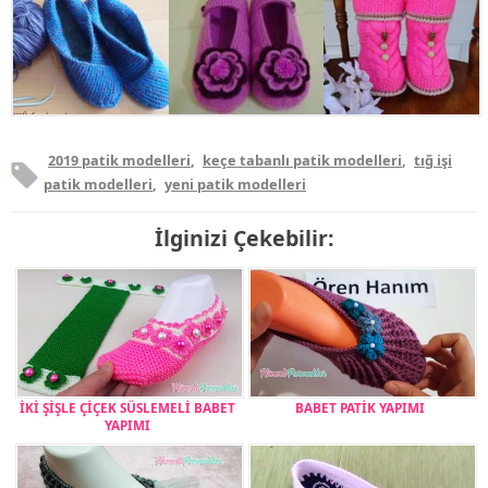
2019 patik modelleri
,
keçe tabanlı patik modelleri
,
tığ işi
patik modelleri
,
yeni patik modelleri
İlginizi Çekebilir:
İKİ ŞİŞLE ÇİÇEK SÜSLEMELİ BABET
BABET PATİK YAPIMI
YAPIMI