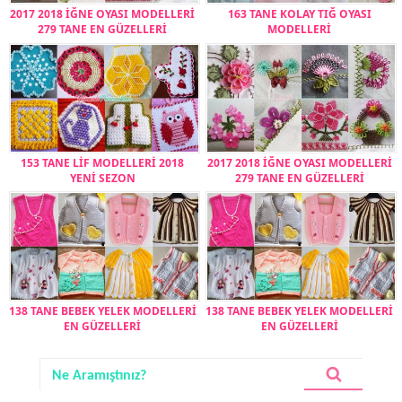
2017 2018 İĞNE OYASI MODELLERİ
163 TANE KOLAY TIĞ OYASI
279 TANE EN GÜZELLERİ
MODELLERİ
153 TANE LİF MODELLERİ 2018
2017 2018 İĞNE OYASI MODELLERİ
YENİ SEZON
279 TANE EN GÜZELLERİ
138 TANE BEBEK YELEK MODELLERİ
138 TANE BEBEK YELEK MODELLERİ
EN GÜZELLERİ
EN GÜZELLERİ