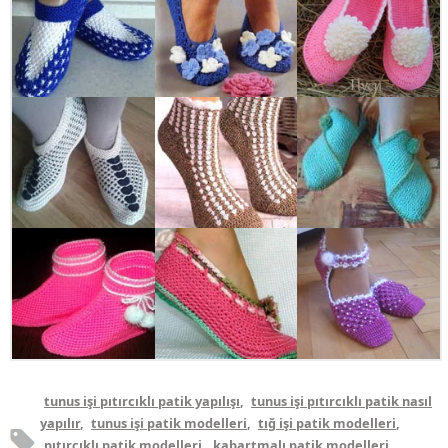
tunus işi pıtırcıklı patik yapılışı
,
tunus işi pıtırcıklı patik nasıl
yapılır
,
tunus işi patik modelleri
,
tığ işi patik modelleri
,
pıtırcıklı patik modelleri
,
kabartmalı patik modelleri
,