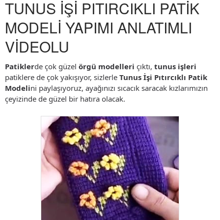
TUNUS İŞİ PITIRCIKLI PATİK
MODELİ YAPIMI ANLATIMLI
VİDEOLU
Patikler
de çok güzel
örgü modelleri
çıktı,
tunus işleri
patiklere de çok yakışıyor, sizlerle
Tunus İşi Pıtırcıklı Patik
Modeli
ni paylaşıyoruz, ayağınızı sıcacık saracak kızlarımızın
çeyizinde de güzel bir hatıra olacak.