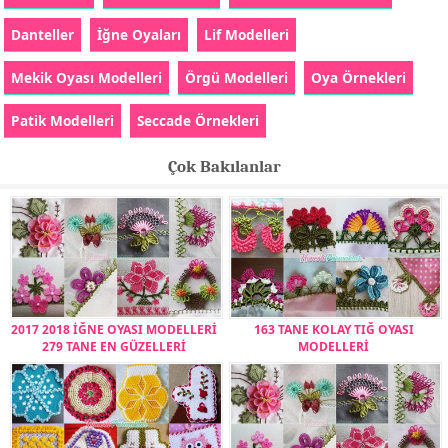
Danteller
İğne Oyaları
Lif Modelleri
Mekik Oyası Modelleri
Örgü Modelleri
Oya Örnekleri
Patik Modelleri
Seccade Örnekleri
Çok Bakılanlar
2017 2018 İĞNE OYASI MODELLERİ
163 TANE KOLAY TIĞ OYASI
279 TANE EN GÜZELLERİ
MODELLERİ