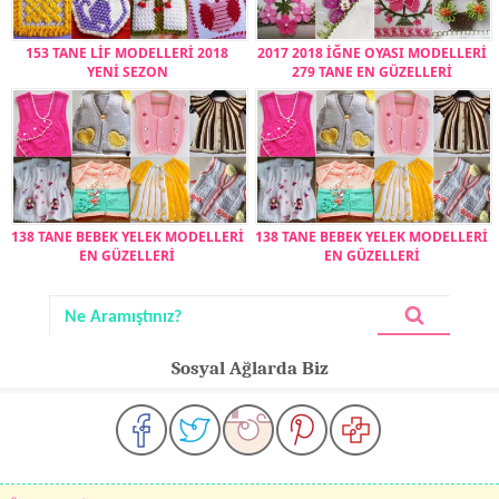
153 TANE LİF MODELLERİ 2018
2017 2018 İĞNE OYASI MODELLERİ
YENİ SEZON
279 TANE EN GÜZELLERİ
138 TANE BEBEK YELEK MODELLERİ
138 TANE BEBEK YELEK MODELLERİ
EN GÜZELLERİ
EN GÜZELLERİ
Sosyal Ağlarda Biz