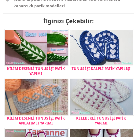
kabarcıklı patik modelleri
İlginizi Çekebilir:
KİLİM DESENLİ TUNUS İŞİ PATİK
TUNUS İŞİ KALPLİ PATİK YAPILIŞI
YAPIMI
KİLİM DESENLİ TUNUS İŞİ PATİK
KELEBEKLİ TUNUS İŞİ PATİK
ANLATIMLI YAPIMI
YAPIMI