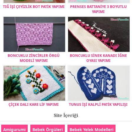
TIĞ İŞİ ÇEYİZLİK BOT PATİK YAPIMI
PRENSES BATTANİYE 3 BOYUTLU
YAPIMI
BONCUKLU ZİNCİRLER ÖRGÜ
BONCUKLU SİNEK KANADI İĞNE
MODELİ YAPIMI
OYASI YAPIMI
ÇİÇEK DALI KARE LİF YAPIMI
TUNUS İŞİ KALPLİ PATİK YAPILIŞI
Site İçeriği
Amigurumi
Bebek Örgüleri
Bebek Yelek Modelleri