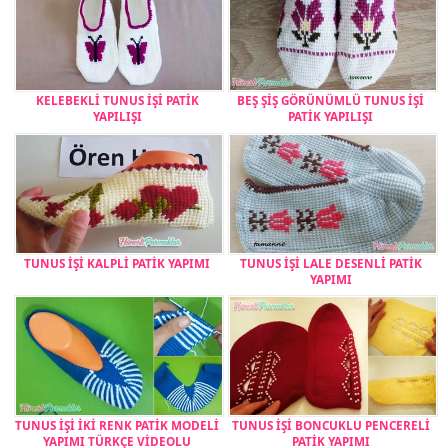
KELEBEKLİ TUNUS İŞİ PATİK
BEŞ ŞİŞ GÖRÜNÜMLÜ TUNUS İŞİ
YAPILIŞI
PATİK YAPILIŞI
TUNUS İŞİ KALPLİ PATİK YAPIMI
TUNUS İŞİ LALE DESENLİ PATİK
YAPIMI
TUNUS İŞİ İKİ RENK PATİK MODELİ
TUNUS İŞİ BONCUKLU PENCERELİ
YAPIMI TÜRKÇE VİDEOLU
PATİK YAPIMI