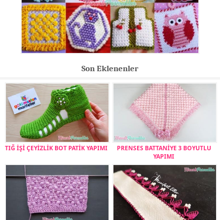
Son Eklenenler
TIĞ İŞİ ÇEYİZLİK BOT PATİK YAPIMI
PRENSES BATTANİYE 3 BOYUTLU
YAPIMI