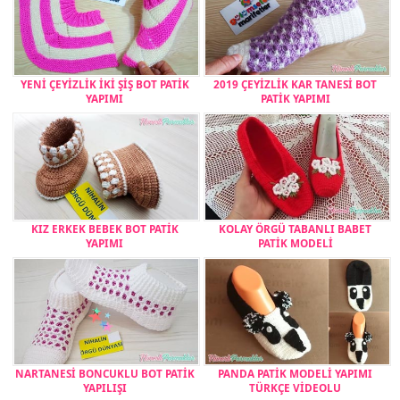
YENİ ÇEYİZLİK İKİ ŞİŞ BOT PATİK
2019 ÇEYİZLİK KAR TANESİ BOT
YAPIMI
PATİK YAPIMI
KIZ ERKEK BEBEK BOT PATİK
KOLAY ÖRGÜ TABANLI BABET
YAPIMI
PATİK MODELİ
NARTANESİ BONCUKLU BOT PATİK
PANDA PATİK MODELİ YAPIMI
YAPILIŞI
TÜRKÇE VİDEOLU