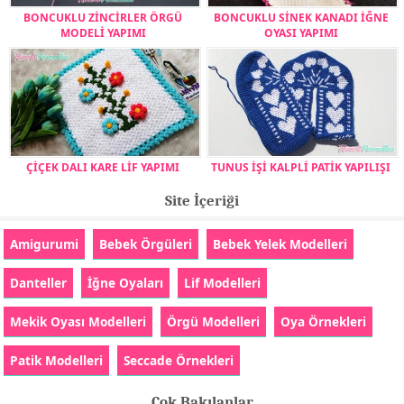
BONCUKLU ZİNCİRLER ÖRGÜ
BONCUKLU SİNEK KANADI İĞNE
MODELİ YAPIMI
OYASI YAPIMI
ÇİÇEK DALI KARE LİF YAPIMI
TUNUS İŞİ KALPLİ PATİK YAPILIŞI
Site İçeriği
Amigurumi
Bebek Örgüleri
Bebek Yelek Modelleri
Danteller
İğne Oyaları
Lif Modelleri
Mekik Oyası Modelleri
Örgü Modelleri
Oya Örnekleri
Patik Modelleri
Seccade Örnekleri
Çok Bakılanlar