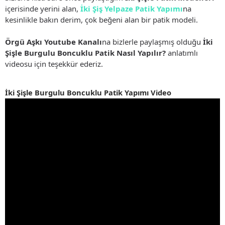
içerisinde yerini alan,
İki Şiş Yelpaze Patik Yapımı
na
kesinlikle bakın derim, çok beğeni alan bir patik modeli.
Örgü Aşkı Youtube Kanalı
na bizlerle paylaşmış olduğu
İki
Şişle Burgulu Boncuklu Patik Nasıl Yapılır?
anlatımlı
videosu için teşekkür ederiz.
İki Şişle Burgulu Boncuklu Patik Yapımı Video