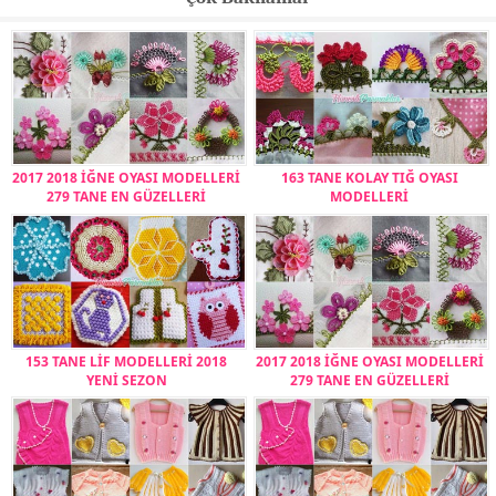
2017 2018 İĞNE OYASI MODELLERİ
163 TANE KOLAY TIĞ OYASI
279 TANE EN GÜZELLERİ
MODELLERİ
153 TANE LİF MODELLERİ 2018
2017 2018 İĞNE OYASI MODELLERİ
YENİ SEZON
279 TANE EN GÜZELLERİ