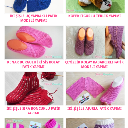
İKİ ŞİŞLE ÜÇ YAPRAKLI PATİK
KÖPEK FİGÜRLÜ TERLİK YAPIMI
MODELİ YAPIMI
KENAR BURGULU İKİ ŞİŞ KOLAY
ÇEYİZLİK KOLAY KABARCIKLI PATİK
PATİK YAPIMI
MODELİ YAPIMI
İKİ ŞİŞLE SIRA BONCUKLU PATİK
İKİ ŞİŞ İLE AJURLU PATİK YAPIMI
YAPIMI