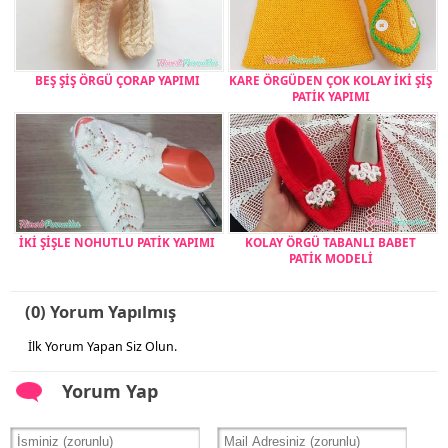
BEŞ ŞİŞ ÖRGÜ ÇORAP YAPIMI
KARE ÖRGÜDEN ÇOK KOLAY İKİ ŞİŞ
PATİK YAPIMI
İKİ ŞİŞLE NOHUTLU PATİK YAPIMI
KOLAY ÖRGÜ TABANLI BABET
PATİK MODELİ
(0) Yorum Yapılmış
İlk Yorum Yapan Siz Olun.
Yorum Yap