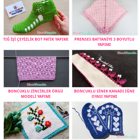
TIĞ İŞİ ÇEYİZLİK BOT PATİK YAPIMI
PRENSES BATTANİYE 3 BOYUTLU
YAPIMI
BONCUKLU ZİNCİRLER ÖRGÜ
BONCUKLU SİNEK KANADI İĞNE
MODELİ YAPIMI
OYASI YAPIMI