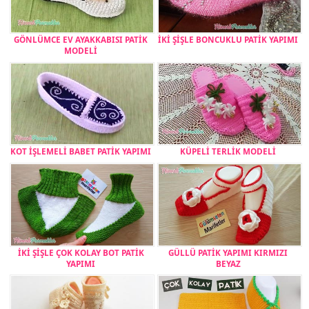
GÖNLÜMCE EV AYAKKABISI PATİK
İKİ ŞİŞLE BONCUKLU PATİK YAPIMI
MODELİ
KOT İŞLEMELİ BABET PATİK YAPIMI
KÜPELİ TERLİK MODELİ
İKİ ŞİŞLE ÇOK KOLAY BOT PATİK
GÜLLÜ PATİK YAPIMI KIRMIZI
YAPIMI
BEYAZ