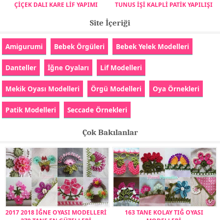
ÇİÇEK DALI KARE LİF YAPIMI
TUNUS İŞİ KALPLİ PATİK YAPILIŞI
Site İçeriği
Amigurumi
Bebek Örgüleri
Bebek Yelek Modelleri
Danteller
İğne Oyaları
Lif Modelleri
Mekik Oyası Modelleri
Örgü Modelleri
Oya Örnekleri
Patik Modelleri
Seccade Örnekleri
Çok Bakılanlar
2017 2018 İĞNE OYASI MODELLERİ
163 TANE KOLAY TIĞ OYASI