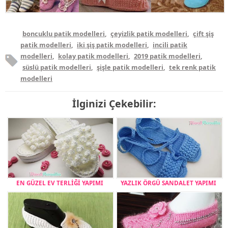
boncuklu patik modelleri
,
çeyizlik patik modelleri
,
çift şiş
patik modelleri
,
iki şiş patik modelleri
,
incili patik
modelleri
,
kolay patik modelleri
,
2019 patik modelleri
,
süslü patik modelleri
,
şişle patik modelleri
,
tek renk patik
modelleri
İlginizi Çekebilir:
EN GÜZEL EV TERLİĞİ YAPIMI
YAZLIK ÖRGÜ SANDALET YAPIMI