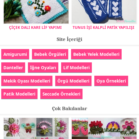
ÇİÇEK DALI KARE LİF YAPIMI
TUNUS İŞİ KALPLİ PATİK YAPILIŞI
Site İçeriği
Amigurumi
Bebek Örgüleri
Bebek Yelek Modelleri
Danteller
İğne Oyaları
Lif Modelleri
Mekik Oyası Modelleri
Örgü Modelleri
Oya Örnekleri
Patik Modelleri
Seccade Örnekleri
Çok Bakılanlar