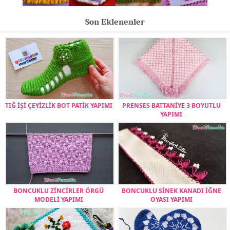
Son Eklenenler
TIĞ İŞİ ÇEYİZLİK BOT PATİK YAPIMI
PRENSES BATTANİYE 3 BOYUTLU
YAPIMI
BONCUKLU ZİNCİRLER ÖRGÜ
BONCUKLU SİNEK KANADI İĞNE
MODELİ YAPIMI
OYASI YAPIMI