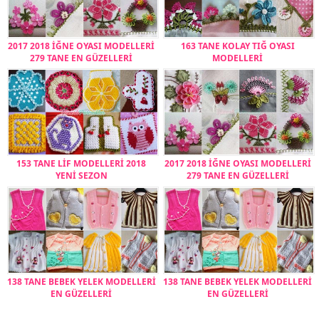
2017 2018 İĞNE OYASI MODELLERİ
163 TANE KOLAY TIĞ OYASI
279 TANE EN GÜZELLERİ
MODELLERİ
153 TANE LİF MODELLERİ 2018
2017 2018 İĞNE OYASI MODELLERİ
YENİ SEZON
279 TANE EN GÜZELLERİ
138 TANE BEBEK YELEK MODELLERİ
138 TANE BEBEK YELEK MODELLERİ
EN GÜZELLERİ
EN GÜZELLERİ