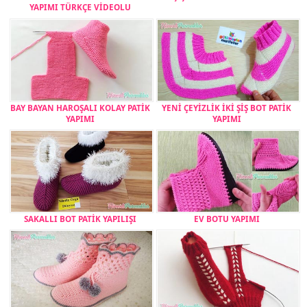
YAPIMI TÜRKÇE VİDEOLU
BAY BAYAN HAROŞALI KOLAY PATİK
YENİ ÇEYİZLİK İKİ ŞİŞ BOT PATİK
YAPIMI
YAPIMI
SAKALLI BOT PATİK YAPILIŞI
EV BOTU YAPIMI