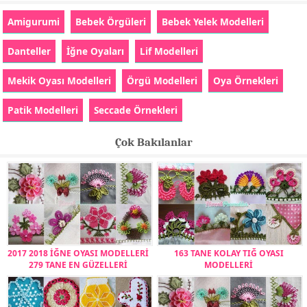
Amigurumi
Bebek Örgüleri
Bebek Yelek Modelleri
Danteller
İğne Oyaları
Lif Modelleri
Mekik Oyası Modelleri
Örgü Modelleri
Oya Örnekleri
Patik Modelleri
Seccade Örnekleri
Çok Bakılanlar
2017 2018 İĞNE OYASI MODELLERİ
163 TANE KOLAY TIĞ OYASI
279 TANE EN GÜZELLERİ
MODELLERİ