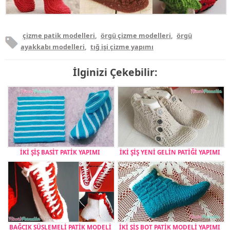
çizme patik modelleri
,
örgü çizme modelleri
,
örgü
ayakkabı modelleri
,
tığ işi çizme yapımı
İlginizi Çekebilir:
İKİ ŞİŞ BASİT PATİK YAPIMI
İKİ ŞİŞ YENİ GELİN PATİĞİ YAPIMI
BAĞCIK SÜSLEMELİ PATİK MODELİ
İKİ ŞİŞ BOT PATİK MODELİ YAPIMI