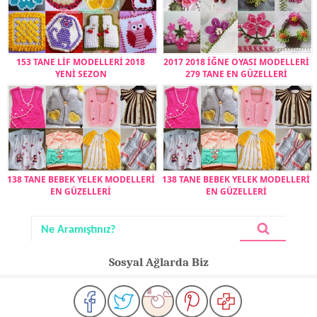
153 TANE LİF MODELLERİ 2018
2017 2018 İĞNE OYASI MODELLERİ
YENİ SEZON
279 TANE EN GÜZELLERİ
138 TANE BEBEK YELEK MODELLERİ
138 TANE BEBEK YELEK MODELLERİ
EN GÜZELLERİ
EN GÜZELLERİ
Sosyal Ağlarda Biz