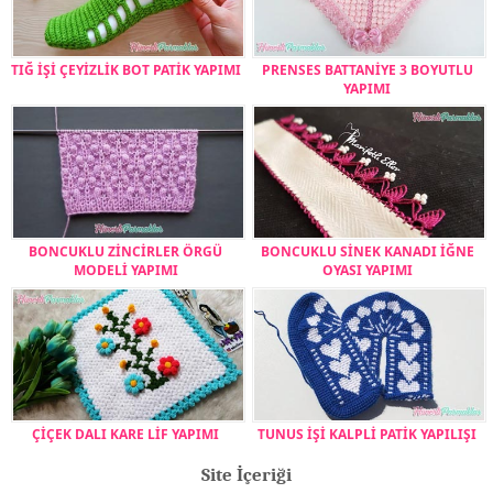
TIĞ İŞİ ÇEYİZLİK BOT PATİK YAPIMI
PRENSES BATTANİYE 3 BOYUTLU
YAPIMI
BONCUKLU ZİNCİRLER ÖRGÜ
BONCUKLU SİNEK KANADI İĞNE
MODELİ YAPIMI
OYASI YAPIMI
ÇİÇEK DALI KARE LİF YAPIMI
TUNUS İŞİ KALPLİ PATİK YAPILIŞI
Site İçeriği