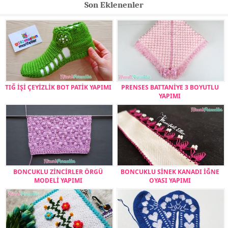
Son Eklenenler
TIĞ İŞİ ÇEYİZLİK BOT PATİK YAPIMI
PRENSES BATTANİYE 3 BOYUTLU
YAPIMI
BONCUKLU ZİNCİRLER ÖRGÜ
BONCUKLU SİNEK KANADI İĞNE
MODELİ YAPIMI
OYASI YAPIMI