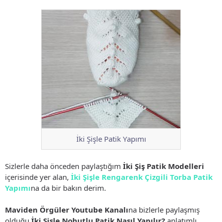
İki Şişle Patik Yapımı
Sizlerle daha önceden paylaştığım
İki Şiş Patik Modelleri
içerisinde yer alan,
İki Şişle Rengarenk Çizgili Torba Patik
Yapımı
na da bir bakın derim.
Maviden Örgüler Youtube Kanalı
na bizlerle paylaşmış
olduğu
İki Şişle Nohutlu Patik Nasıl Yapılır?
anlatımlı