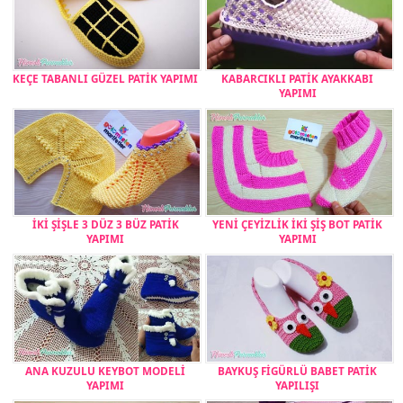
KEÇE TABANLI GÜZEL PATİK YAPIMI
KABARCIKLI PATİK AYAKKABI
YAPIMI
İKİ ŞİŞLE 3 DÜZ 3 BÜZ PATİK
YENİ ÇEYİZLİK İKİ ŞİŞ BOT PATİK
YAPIMI
YAPIMI
ANA KUZULU KEYBOT MODELİ
BAYKUŞ FİGÜRLÜ BABET PATİK
YAPIMI
YAPILIŞI