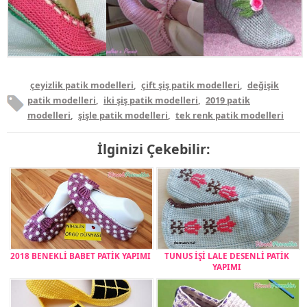
çeyizlik patik modelleri
,
çift şiş patik modelleri
,
değişik
patik modelleri
,
iki şiş patik modelleri
,
2019 patik
modelleri
,
şişle patik modelleri
,
tek renk patik modelleri
İlginizi Çekebilir:
2018 BENEKLİ BABET PATİK YAPIMI
TUNUS İŞİ LALE DESENLİ PATİK
YAPIMI