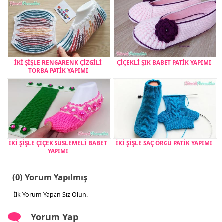
İKİ ŞİŞLE RENGARENK ÇİZGİLİ
ÇİÇEKLİ ŞIK BABET PATİK YAPIMI
TORBA PATİK YAPIMI
İKİ ŞİŞLE ÇİÇEK SÜSLEMELİ BABET
İKİ ŞİŞLE SAÇ ÖRGÜ PATİK YAPIMI
YAPIMI
(0) Yorum Yapılmış
İlk Yorum Yapan Siz Olun.
Yorum Yap