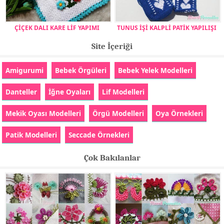
ÇİÇEK DALI KARE LİF YAPIMI
TUNUS İŞİ KALPLİ PATİK YAPILIŞI
Site İçeriği
Amigurumi
Bebek Örgüleri
Bebek Yelek Modelleri
Danteller
İğne Oyaları
Lif Modelleri
Mekik Oyası Modelleri
Örgü Modelleri
Oya Örnekleri
Patik Modelleri
Seccade Örnekleri
Çok Bakılanlar