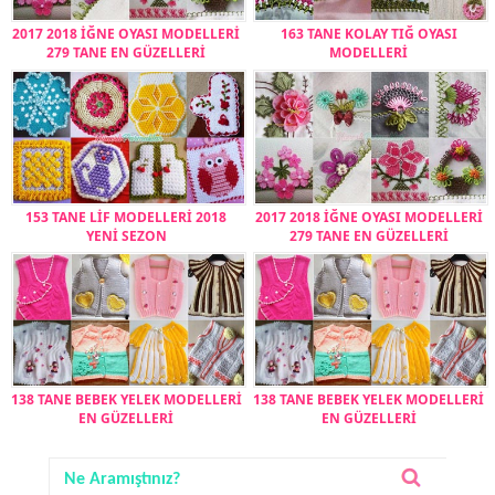
2017 2018 İĞNE OYASI MODELLERİ
163 TANE KOLAY TIĞ OYASI
279 TANE EN GÜZELLERİ
MODELLERİ
153 TANE LİF MODELLERİ 2018
2017 2018 İĞNE OYASI MODELLERİ
YENİ SEZON
279 TANE EN GÜZELLERİ
138 TANE BEBEK YELEK MODELLERİ
138 TANE BEBEK YELEK MODELLERİ
EN GÜZELLERİ
EN GÜZELLERİ