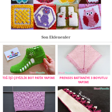
Son Eklenenler
TIĞ İŞİ ÇEYİZLİK BOT PATİK YAPIMI
PRENSES BATTANİYE 3 BOYUTLU
YAPIMI