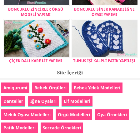
BONCUKLU ZİNCİRLER ÖRGÜ
BONCUKLU SİNEK KANADI İĞNE
MODELİ YAPIMI
OYASI YAPIMI
ÇİÇEK DALI KARE LİF YAPIMI
TUNUS İŞİ KALPLİ PATİK YAPILIŞI
Site İçeriği
Amigurumi
Bebek Örgüleri
Bebek Yelek Modelleri
Danteller
İğne Oyaları
Lif Modelleri
Mekik Oyası Modelleri
Örgü Modelleri
Oya Örnekleri
Patik Modelleri
Seccade Örnekleri