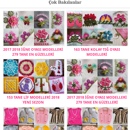
Çok Bakılanlar
2017 2018 İĞNE OYASI MODELLERİ
163 TANE KOLAY TIĞ OYASI
279 TANE EN GÜZELLERİ
MODELLERİ
153 TANE LİF MODELLERİ 2018
2017 2018 İĞNE OYASI MODELLERİ
YENİ SEZON
279 TANE EN GÜZELLERİ