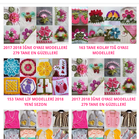
2017 2018 İĞNE OYASI MODELLERİ
163 TANE KOLAY TIĞ OYASI
279 TANE EN GÜZELLERİ
MODELLERİ
153 TANE LİF MODELLERİ 2018
2017 2018 İĞNE OYASI MODELLERİ
YENİ SEZON
279 TANE EN GÜZELLERİ