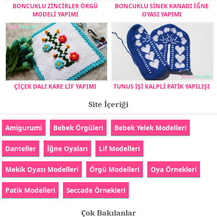
BONCUKLU ZİNCİRLER ÖRGÜ
BONCUKLU SİNEK KANADI İĞNE
MODELİ YAPIMI
OYASI YAPIMI
ÇİÇEK DALI KARE LİF YAPIMI
TUNUS İŞİ KALPLİ PATİK YAPILIŞI
Site İçeriği
Amigurumi
Bebek Örgüleri
Bebek Yelek Modelleri
Danteller
İğne Oyaları
Lif Modelleri
Mekik Oyası Modelleri
Örgü Modelleri
Oya Örnekleri
Patik Modelleri
Seccade Örnekleri
Çok Bakılanlar