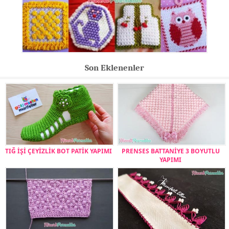
Son Eklenenler
TIĞ İŞİ ÇEYİZLİK BOT PATİK YAPIMI
PRENSES BATTANİYE 3 BOYUTLU
YAPIMI