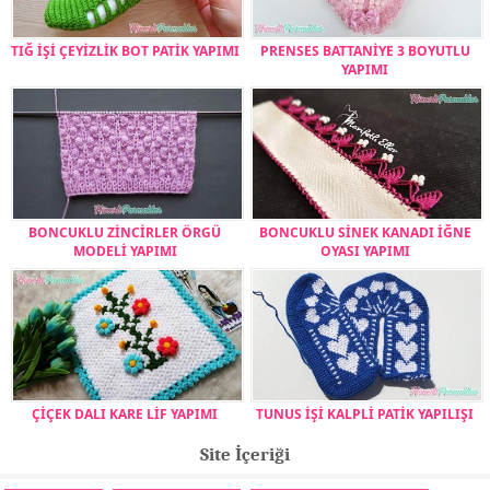
TIĞ İŞİ ÇEYİZLİK BOT PATİK YAPIMI
PRENSES BATTANİYE 3 BOYUTLU
YAPIMI
BONCUKLU ZİNCİRLER ÖRGÜ
BONCUKLU SİNEK KANADI İĞNE
MODELİ YAPIMI
OYASI YAPIMI
ÇİÇEK DALI KARE LİF YAPIMI
TUNUS İŞİ KALPLİ PATİK YAPILIŞI
Site İçeriği