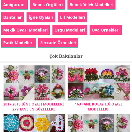
Amigurumi
Bebek Örgüleri
Bebek Yelek Modelleri
Danteller
İğne Oyaları
Lif Modelleri
Mekik Oyası Modelleri
Örgü Modelleri
Oya Örnekleri
Patik Modelleri
Seccade Örnekleri
Çok Bakılanlar
2017 2018 İĞNE OYASI MODELLERİ
163 TANE KOLAY TIĞ OYASI
279 TANE EN GÜZELLERİ
MODELLERİ