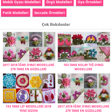
Mekik Oyası Modelleri
Örgü Modelleri
Oya Örnekleri
Patik Modelleri
Seccade Örnekleri
Çok Bakılanlar
2017 2018 İĞNE OYASI MODELLERİ
163 TANE KOLAY TIĞ OYASI
279 TANE EN GÜZELLERİ
MODELLERİ
153 TANE LİF MODELLERİ 2018
2017 2018 İĞNE OYASI MODELLERİ
YENİ SEZON
279 TANE EN GÜZELLERİ