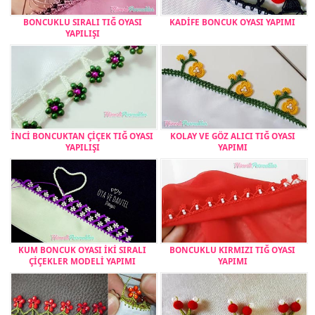
BONCUKLU SIRALI TIĞ OYASI
KADİFE BONCUK OYASI YAPIMI
YAPILIŞI
İNCİ BONCUKTAN ÇİÇEK TIĞ OYASI
KOLAY VE GÖZ ALICI TIĞ OYASI
YAPILIŞI
YAPIMI
KUM BONCUK OYASI İKİ SIRALI
BONCUKLU KIRMIZI TIĞ OYASI
ÇİÇEKLER MODELİ YAPIMI
YAPIMI