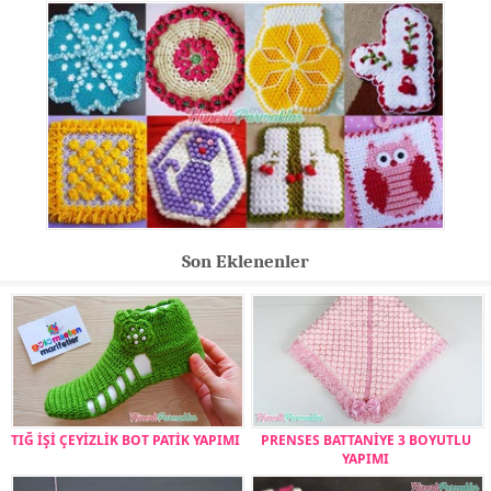
Son Eklenenler
TIĞ İŞİ ÇEYİZLİK BOT PATİK YAPIMI
PRENSES BATTANİYE 3 BOYUTLU
YAPIMI