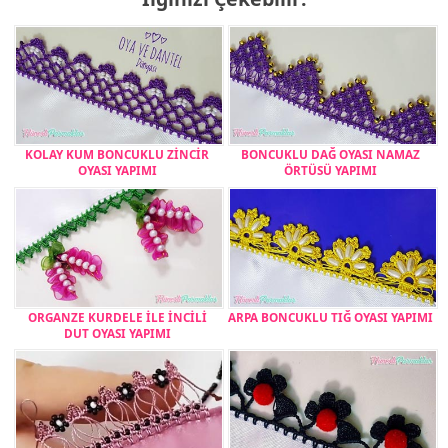
KOLAY KUM BONCUKLU ZİNCİR
BONCUKLU DAĞ OYASI NAMAZ
OYASI YAPIMI
ÖRTÜSÜ YAPIMI
ORGANZE KURDELE İLE İNCİLİ
ARPA BONCUKLU TIĞ OYASI YAPIMI
DUT OYASI YAPIMI