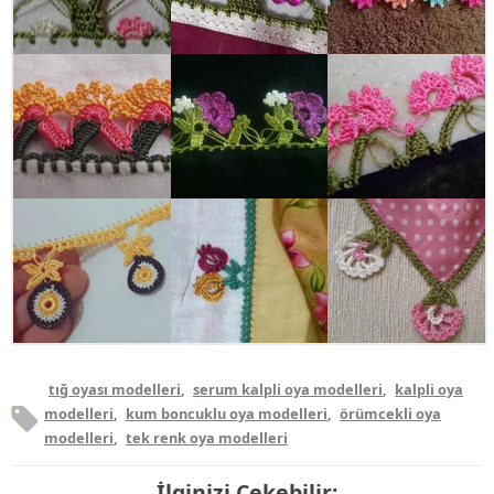
tığ oyası modelleri
,
serum kalpli oya modelleri
,
kalpli oya
modelleri
,
kum boncuklu oya modelleri
,
örümcekli oya
modelleri
,
tek renk oya modelleri
İlginizi Çekebilir: