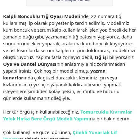
Kalpli Boncuklu Tığ Oyası Modeli
nde, 22 numara tığ
kullanılmış, ip olarak polyester ip tercih edilmiş. Modelimiz
kum boncuk
ve
serum kalp
kullanılarak işleniyor, öncelikle her
zaman olduğu gibi, yazmamızın tığ battısını yapıyoruz, daha
sonra örümcekler yaparak, aralarına kum boncuk koyuyoruz
ve üst kısımlarda serum kalplerin içini doldurarak, modelimizi
oluşturuyoruz. Yapımı fazla zorlayıcı değil,
tığ işi
biliyorsanız
Oya ve Dantel Dünyası
nın anlatımıyla hiç zorlanmadan
yapabilirsiniz. Çok hoş bir model olmuş,
yazma
kenarları
nda çok güzel duracaktır, kendiniz için veya
kızlarımızın çeyizi için yaparak kaldırabilirsiniz, yapmak
isteyenlere şimdiden kolay gelsin, iyi mutlu ve huzurlu
günlerde kullanmanız dileğiyle.
Her tür örgü için kullanabileceğiniz,
Tomurcuklu Kıvrımlar
Yelek Hırka Bere Örgü Modeli Yapımı
na bir bakın derim.
Çok kullanışlı ve güzel görünen,
Çilekli Yuvarlak Lif
Yapımı
nı sizlerle paylaşmıştım.