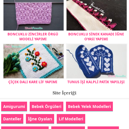
BONCUKLU ZİNCİRLER ÖRGÜ
BONCUKLU SİNEK KANADI İĞNE
MODELİ YAPIMI
OYASI YAPIMI
ÇİÇEK DALI KARE LİF YAPIMI
TUNUS İŞİ KALPLİ PATİK YAPILIŞI
Site İçeriği
Amigurumi
Bebek Örgüleri
Bebek Yelek Modelleri
Danteller
İğne Oyaları
Lif Modelleri