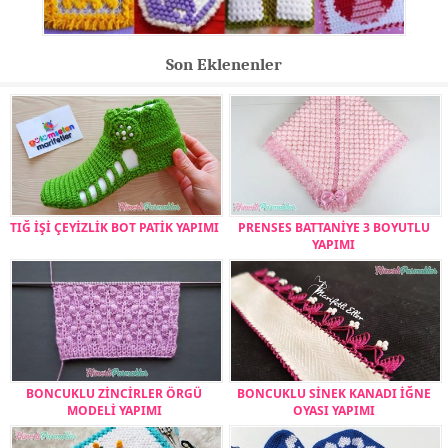
Son Eklenenler
TIĞ İŞİ ÇEYİZLİK BOT PATİK YAPIMI
PRENSES BATTANİYE 3 BOYUTLU
YAPIMI
BONCUKLU ZİNCİRLER ÖRGÜ
BONCUKLU SİNEK KANADI İĞNE
MODELİ YAPIMI
OYASI YAPIMI