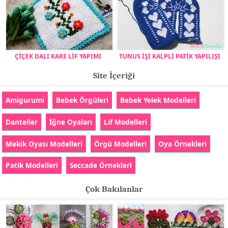
ÇİÇEK DALI KARE LİF YAPIMI
TUNUS İŞİ KALPLİ PATİK YAPILIŞI
Site İçeriği
Amigurumi
Bebek Örgüleri
Bebek Yelek Modelleri
Danteller
İğne Oyaları
Lif Modelleri
Mekik Oyası Modelleri
Örgü Modelleri
Oya Örnekleri
Patik Modelleri
Seccade Örnekleri
Çok Bakılanlar