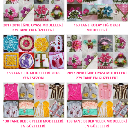
2017 2018 İĞNE OYASI MODELLERİ
163 TANE KOLAY TIĞ OYASI
279 TANE EN GÜZELLERİ
MODELLERİ
153 TANE LİF MODELLERİ 2018
2017 2018 İĞNE OYASI MODELLERİ
YENİ SEZON
279 TANE EN GÜZELLERİ
138 TANE BEBEK YELEK MODELLERİ
138 TANE BEBEK YELEK MODELLERİ
EN GÜZELLERİ
EN GÜZELLERİ