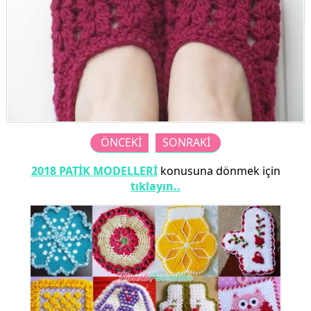
ÖNCEKİ
SONRAKİ
2018 PATİK MODELLERİ
konusuna dönmek için
tıklayın..