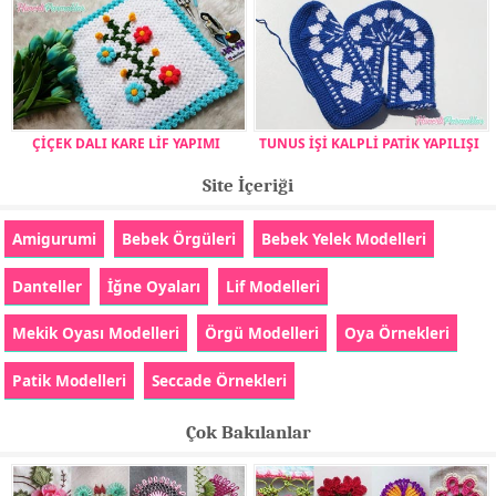
ÇİÇEK DALI KARE LİF YAPIMI
TUNUS İŞİ KALPLİ PATİK YAPILIŞI
Site İçeriği
Amigurumi
Bebek Örgüleri
Bebek Yelek Modelleri
Danteller
İğne Oyaları
Lif Modelleri
Mekik Oyası Modelleri
Örgü Modelleri
Oya Örnekleri
Patik Modelleri
Seccade Örnekleri
Çok Bakılanlar