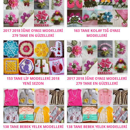
2017 2018 İĞNE OYASI MODELLERİ
163 TANE KOLAY TIĞ OYASI
279 TANE EN GÜZELLERİ
MODELLERİ
153 TANE LİF MODELLERİ 2018
2017 2018 İĞNE OYASI MODELLERİ
YENİ SEZON
279 TANE EN GÜZELLERİ
138 TANE BEBEK YELEK MODELLERİ
138 TANE BEBEK YELEK MODELLERİ