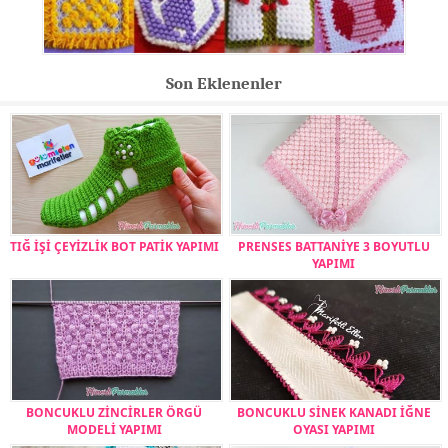
Son Eklenenler
TIĞ İŞİ ÇEYİZLİK BOT PATİK YAPIMI
PRENSES BATTANİYE 3 BOYUTLU
YAPIMI
BONCUKLU ZİNCİRLER ÖRGÜ
BONCUKLU SİNEK KANADI İĞNE
MODELİ YAPIMI
OYASI YAPIMI