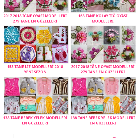
2017 2018 İĞNE OYASI MODELLERİ
163 TANE KOLAY TIĞ OYASI
279 TANE EN GÜZELLERİ
MODELLERİ
153 TANE LİF MODELLERİ 2018
2017 2018 İĞNE OYASI MODELLERİ
YENİ SEZON
279 TANE EN GÜZELLERİ
138 TANE BEBEK YELEK MODELLERİ
138 TANE BEBEK YELEK MODELLERİ
EN GÜZELLERİ
EN GÜZELLERİ