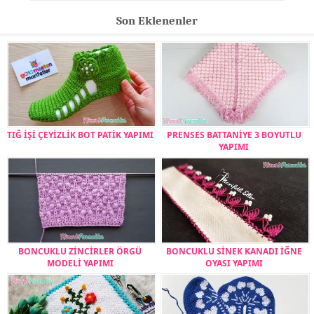
Son Eklenenler
TIĞ İŞİ ÇEYİZLİK BOT PATİK YAPIMI
PRENSES BATTANİYE 3 BOYUTLU
YAPIMI
BONCUKLU ZİNCİRLER ÖRGÜ
BONCUKLU SİNEK KANADI İĞNE
MODELİ YAPIMI
OYASI YAPIMI