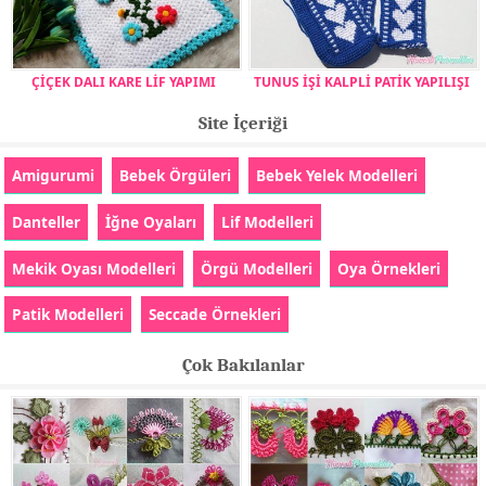
ÇİÇEK DALI KARE LİF YAPIMI
TUNUS İŞİ KALPLİ PATİK YAPILIŞI
Site İçeriği
Amigurumi
Bebek Örgüleri
Bebek Yelek Modelleri
Danteller
İğne Oyaları
Lif Modelleri
Mekik Oyası Modelleri
Örgü Modelleri
Oya Örnekleri
Patik Modelleri
Seccade Örnekleri
Çok Bakılanlar