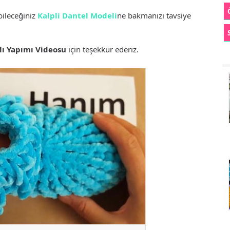
bileceğiniz
Kalpli Dantel Modeli
ne bakmanızı tavsiye
lı Yapımı Videosu
için teşekkür ederiz.