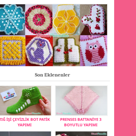
Son Eklenenler
TIĞ İŞİ ÇEYİZLİK BOT PATİK
PRENSES BATTANİYE 3
YAPIMI
BOYUTLU YAPIMI