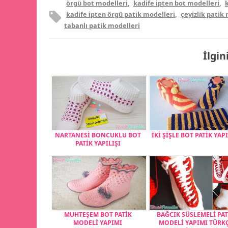
örgü bot modelleri
,
kadife ipten bot modelleri
,
kadife ipten örgü patik modelleri
,
çeyizlik patik
tabanlı patik modelleri
İlgin
NARTANESİ BONCUKLU BOT
İKİ ŞİŞLE BOT PATİK YAPI
PATİK YAPILIŞI
MUHTEŞEM BOT PATİK
BAĞCIK SÜSLEMELİ PAT
MODELİ YAPIMI
MODELİ YAPIMI TÜRK