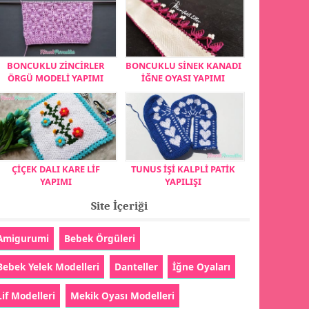
BONCUKLU ZİNCİRLER
BONCUKLU SİNEK KANADI
ÖRGÜ MODELİ YAPIMI
İĞNE OYASI YAPIMI
ÇİÇEK DALI KARE LİF
TUNUS İŞİ KALPLİ PATİK
YAPIMI
YAPILIŞI
Site İçeriği
Amigurumi
Bebek Örgüleri
Bebek Yelek Modelleri
Danteller
İğne Oyaları
Lif Modelleri
Mekik Oyası Modelleri