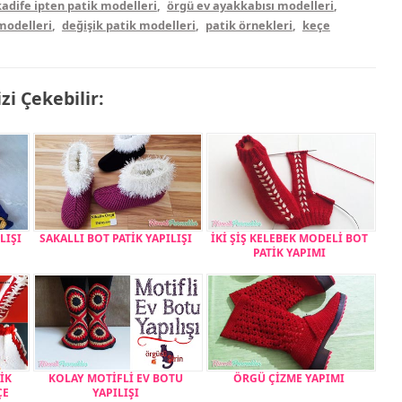
kadife ipten patik modelleri
,
örgü ev ayakkabısı modelleri
,
 modelleri
,
değişik patik modelleri
,
patik örnekleri
,
keçe
izi Çekebilir:
LIŞI
SAKALLI BOT PATİK YAPILIŞI
İKİ ŞİŞ KELEBEK MODELİ BOT
PATİK YAPIMI
İK
KOLAY MOTİFLİ EV BOTU
ÖRGÜ ÇİZME YAPIMI
ÇE
YAPILIŞI