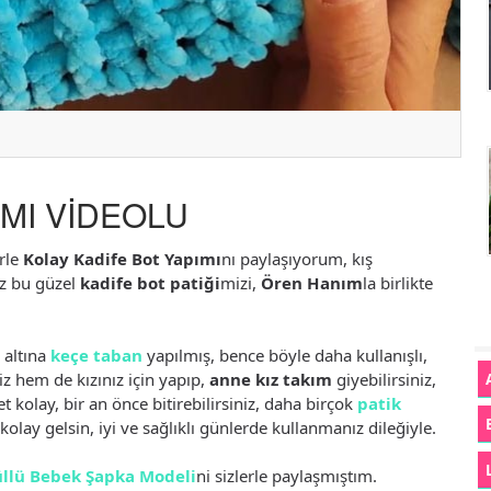
IMI VİDEOLU
erle
Kolay Kadife Bot Yapımı
nı paylaşıyorum, kış
ız bu güzel
kadife bot patiği
mizi,
Ören Hanım
la birlikte
 altına
keçe taban
yapılmış, bence böyle daha kullanışlı,
iz hem de kızınız için yapıp,
anne kız takım
giyebilirsiniz,
 kolay, bir an önce bitirebilirsiniz, daha birçok
patik
kolay gelsin, iyi ve sağlıklı günlerde kullanmanız dileğiyle.
üllü Bebek Şapka Modeli
ni sizlerle paylaşmıştım.