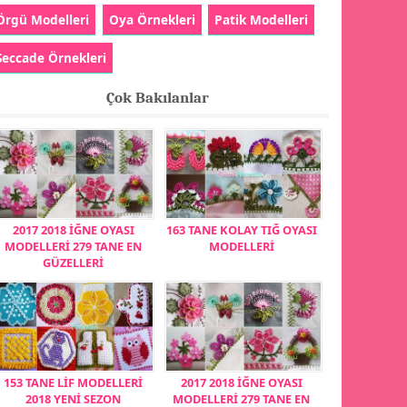
Örgü Modelleri
Oya Örnekleri
Patik Modelleri
Seccade Örnekleri
Çok Bakılanlar
2017 2018 İĞNE OYASI
163 TANE KOLAY TIĞ OYASI
MODELLERİ 279 TANE EN
MODELLERİ
GÜZELLERİ
153 TANE LİF MODELLERİ
2017 2018 İĞNE OYASI
2018 YENİ SEZON
MODELLERİ 279 TANE EN