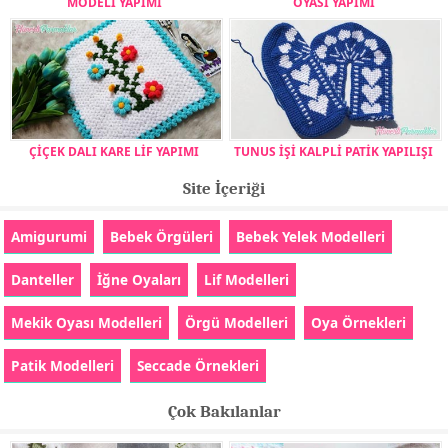
MODELİ YAPIMI
OYASI YAPIMI
ÇİÇEK DALI KARE LİF YAPIMI
TUNUS İŞİ KALPLİ PATİK YAPILIŞI
Site İçeriği
Amigurumi
Bebek Örgüleri
Bebek Yelek Modelleri
Danteller
İğne Oyaları
Lif Modelleri
Mekik Oyası Modelleri
Örgü Modelleri
Oya Örnekleri
Patik Modelleri
Seccade Örnekleri
Çok Bakılanlar