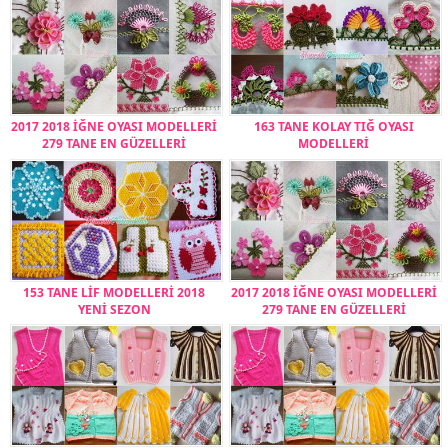
2017 2018 İĞNE OYASI MODELLERİ
163 TANE KOLAY TIĞ OYASI
279 TANE EN GÜZELLERİ
MODELLERİ
153 TANE LİF MODELLERİ 2018
2017 2018 İĞNE OYASI MODELLERİ
YENİ SEZON
279 TANE EN GÜZELLERİ