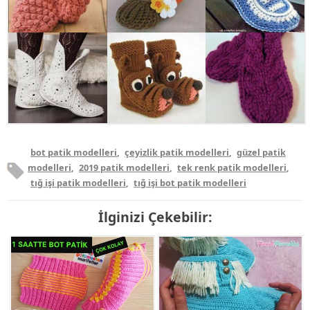
bot patik modelleri
,
çeyizlik patik modelleri
,
güzel patik
modelleri
,
2019 patik modelleri
,
tek renk patik modelleri
,
tığ işi patik modelleri
,
tığ işi bot patik modelleri
İlginizi Çekebilir: