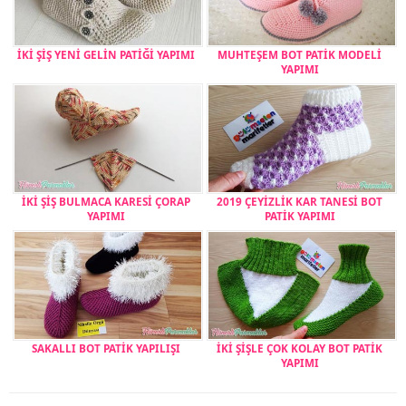
İKİ ŞİŞ YENİ GELİN PATİĞİ YAPIMI
MUHTEŞEM BOT PATİK MODELİ
YAPIMI
İKİ ŞİŞ BULMACA KARESİ ÇORAP
2019 ÇEYİZLİK KAR TANESİ BOT
YAPIMI
PATİK YAPIMI
SAKALLI BOT PATİK YAPILIŞI
İKİ ŞİŞLE ÇOK KOLAY BOT PATİK
YAPIMI