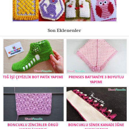
Son Eklenenler
TIĞ İŞİ ÇEYİZLİK BOT PATİK YAPIMI
PRENSES BATTANİYE 3 BOYUTLU
YAPIMI
BONCUKLU ZİNCİRLER ÖRGÜ
BONCUKLU SİNEK KANADI İĞNE