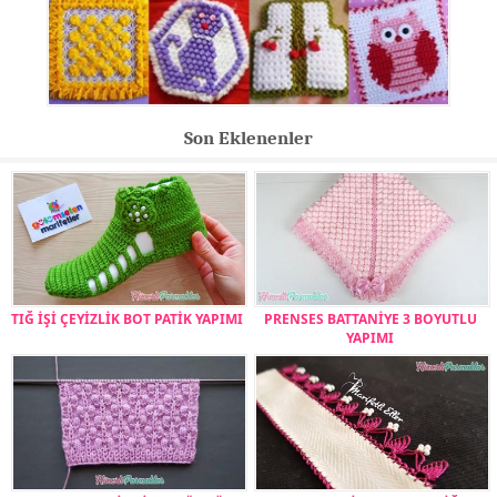
Son Eklenenler
TIĞ İŞİ ÇEYİZLİK BOT PATİK YAPIMI
PRENSES BATTANİYE 3 BOYUTLU
YAPIMI