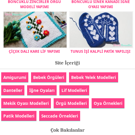
BONCUKLU ZİNCİRLER ÖRGÜ
BONCUKLU SİNEK KANADI İĞNE
MODELİ YAPIMI
OYASI YAPIMI
ÇİÇEK DALI KARE LİF YAPIMI
TUNUS İŞİ KALPLİ PATİK YAPILIŞI
Site İçeriği
Amigurumi
Bebek Örgüleri
Bebek Yelek Modelleri
Danteller
İğne Oyaları
Lif Modelleri
Mekik Oyası Modelleri
Örgü Modelleri
Oya Örnekleri
Patik Modelleri
Seccade Örnekleri
Çok Bakılanlar