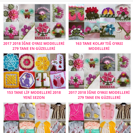
2017 2018 İĞNE OYASI MODELLERİ
163 TANE KOLAY TIĞ OYASI
279 TANE EN GÜZELLERİ
MODELLERİ
153 TANE LİF MODELLERİ 2018
2017 2018 İĞNE OYASI MODELLERİ
YENİ SEZON
279 TANE EN GÜZELLERİ