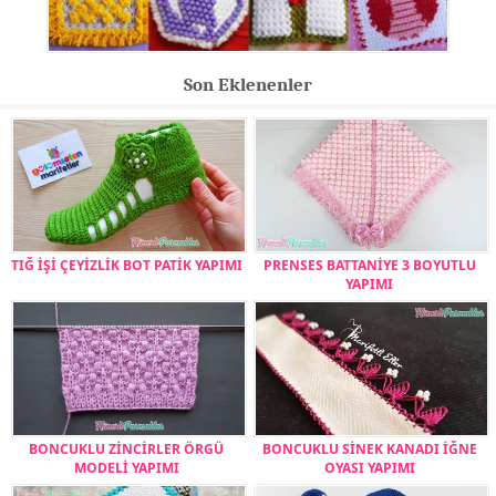
Son Eklenenler
TIĞ İŞİ ÇEYİZLİK BOT PATİK YAPIMI
PRENSES BATTANİYE 3 BOYUTLU
YAPIMI
BONCUKLU ZİNCİRLER ÖRGÜ
BONCUKLU SİNEK KANADI İĞNE
MODELİ YAPIMI
OYASI YAPIMI