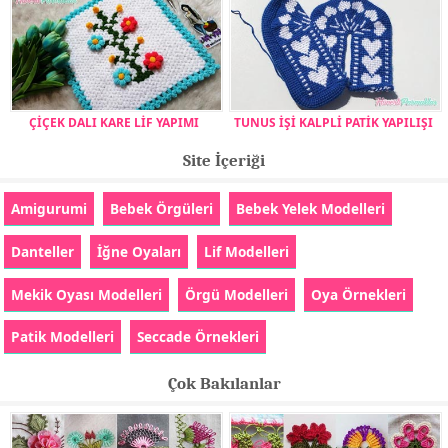
ÇİÇEK DALI KARE LİF YAPIMI
TUNUS İŞİ KALPLİ PATİK YAPILIŞI
Site İçeriği
Amigurumi
Bebek Örgüleri
Bebek Yelek Modelleri
Danteller
İğne Oyaları
Lif Modelleri
Mekik Oyası Modelleri
Örgü Modelleri
Oya Örnekleri
Patik Modelleri
Seccade Örnekleri
Çok Bakılanlar