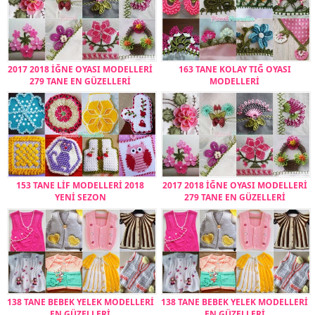
2017 2018 İĞNE OYASI MODELLERİ
163 TANE KOLAY TIĞ OYASI
279 TANE EN GÜZELLERİ
MODELLERİ
153 TANE LİF MODELLERİ 2018
2017 2018 İĞNE OYASI MODELLERİ
YENİ SEZON
279 TANE EN GÜZELLERİ
138 TANE BEBEK YELEK MODELLERİ
138 TANE BEBEK YELEK MODELLERİ
EN GÜZELLERİ
EN GÜZELLERİ