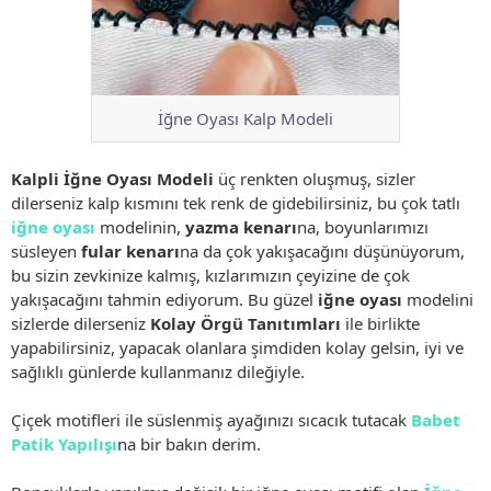
İğne Oyası Kalp Modeli
Kalpli İğne Oyası Modeli
üç renkten oluşmuş, sizler
dilerseniz kalp kısmını tek renk de gidebilirsiniz, bu çok tatlı
iğne oyası
modelinin,
yazma kenarı
na, boyunlarımızı
süsleyen
fular kenarı
na da çok yakışacağını düşünüyorum,
bu sizin zevkinize kalmış, kızlarımızın çeyizine de çok
yakışacağını tahmin ediyorum. Bu güzel
iğne oyası
modelini
sizlerde dilerseniz
Kolay Örgü Tanıtımları
ile birlikte
yapabilirsiniz, yapacak olanlara şimdiden kolay gelsin, iyi ve
sağlıklı günlerde kullanmanız dileğiyle.
Çiçek motifleri ile süslenmiş ayağınızı sıcacık tutacak
Babet
Patik Yapılışı
na bir bakın derim.