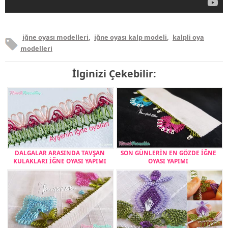
iğne oyası modelleri
,
iğne oyası kalp modeli
,
kalpli oya
modelleri
İlginizi Çekebilir:
DALGALAR ARASINDA TAVŞAN
SON GÜNLERİN EN GÖZDE İĞNE
KULAKLARI İĞNE OYASI YAPIMI
OYASI YAPIMI