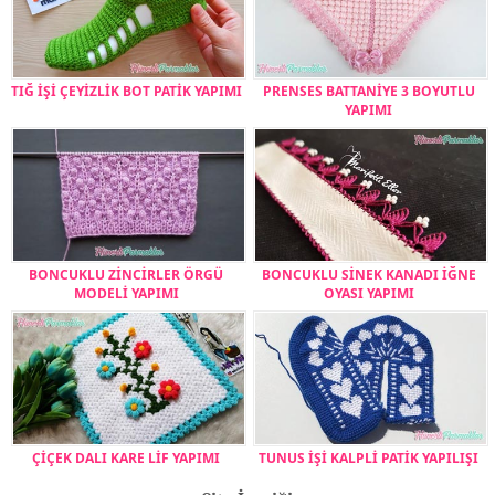
TIĞ İŞİ ÇEYİZLİK BOT PATİK YAPIMI
PRENSES BATTANİYE 3 BOYUTLU
YAPIMI
BONCUKLU ZİNCİRLER ÖRGÜ
BONCUKLU SİNEK KANADI İĞNE
MODELİ YAPIMI
OYASI YAPIMI
ÇİÇEK DALI KARE LİF YAPIMI
TUNUS İŞİ KALPLİ PATİK YAPILIŞI