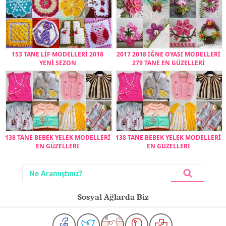
153 TANE LİF MODELLERİ 2018
2017 2018 İĞNE OYASI MODELLERİ
YENİ SEZON
279 TANE EN GÜZELLERİ
138 TANE BEBEK YELEK MODELLERİ
138 TANE BEBEK YELEK MODELLERİ
EN GÜZELLERİ
EN GÜZELLERİ
Sosyal Ağlarda Biz