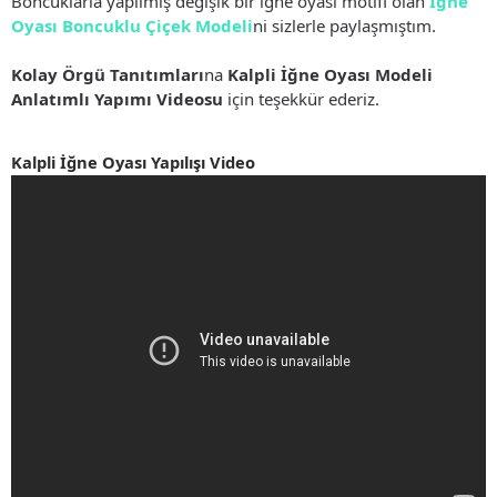
Boncuklarla yapılmış değişik bir iğne oyası motifi olan
İğne
Oyası Boncuklu Çiçek Modeli
ni sizlerle paylaşmıştım.
Kolay Örgü Tanıtımları
na
Kalpli İğne Oyası Modeli
Anlatımlı Yapımı Videosu
için teşekkür ederiz.
Kalpli İğne Oyası Yapılışı Video