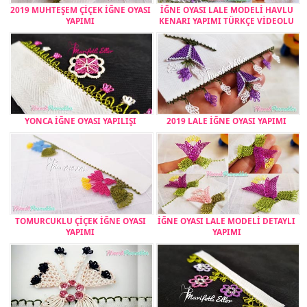
2019 MUHTEŞEM ÇİÇEK İĞNE OYASI
İĞNE OYASI LALE MODELİ HAVLU
YAPIMI
KENARI YAPIMI TÜRKÇE VİDEOLU
YONCA İĞNE OYASI YAPILIŞI
2019 LALE İĞNE OYASI YAPIMI
TOMURCUKLU ÇİÇEK İĞNE OYASI
İĞNE OYASI LALE MODELİ DETAYLI
YAPIMI
YAPIMI