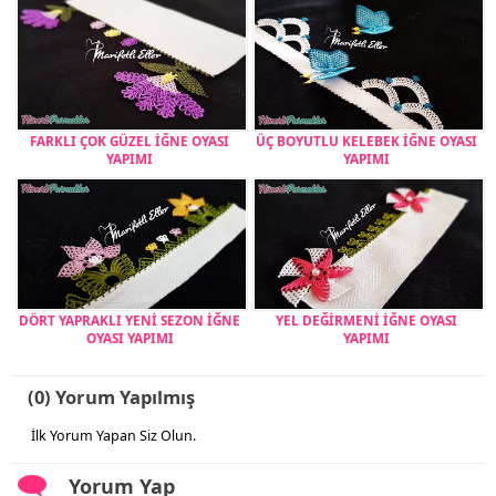
FARKLI ÇOK GÜZEL İĞNE OYASI
ÜÇ BOYUTLU KELEBEK İĞNE OYASI
YAPIMI
YAPIMI
DÖRT YAPRAKLI YENİ SEZON İĞNE
YEL DEĞİRMENİ İĞNE OYASI
OYASI YAPIMI
YAPIMI
(0) Yorum Yapılmış
İlk Yorum Yapan Siz Olun.
Yorum Yap