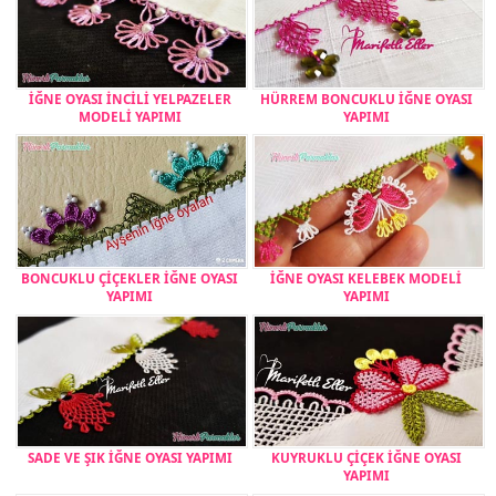
İĞNE OYASI İNCİLİ YELPAZELER
HÜRREM BONCUKLU İĞNE OYASI
MODELİ YAPIMI
YAPIMI
BONCUKLU ÇİÇEKLER İĞNE OYASI
İĞNE OYASI KELEBEK MODELİ
YAPIMI
YAPIMI
SADE VE ŞIK İĞNE OYASI YAPIMI
KUYRUKLU ÇİÇEK İĞNE OYASI
YAPIMI