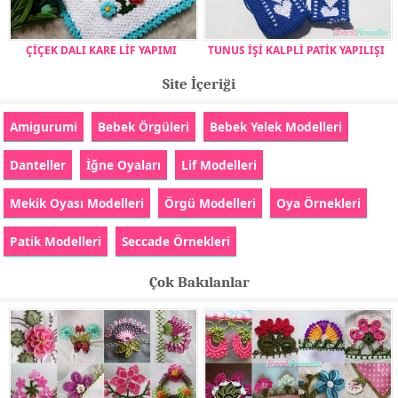
ÇİÇEK DALI KARE LİF YAPIMI
TUNUS İŞİ KALPLİ PATİK YAPILIŞI
Site İçeriği
Amigurumi
Bebek Örgüleri
Bebek Yelek Modelleri
Danteller
İğne Oyaları
Lif Modelleri
Mekik Oyası Modelleri
Örgü Modelleri
Oya Örnekleri
Patik Modelleri
Seccade Örnekleri
Çok Bakılanlar