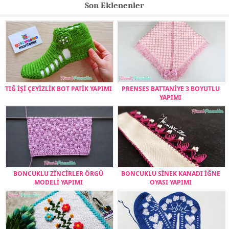
Son Eklenenler
TIĞ İŞİ ÇEYİZLİK BOT PATİK YAPIMI
PRENSES BATTANİYE 3 BOYUTLU
YAPIMI
BONCUKLU ZİNCİRLER ÖRGÜ
BONCUKLU SİNEK KANADI İĞNE
MODELİ YAPIMI
OYASI YAPIMI