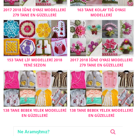
2017 2018 İĞNE OYASI MODELLERİ
163 TANE KOLAY TIĞ OYASI
279 TANE EN GÜZELLERİ
MODELLERİ
153 TANE LİF MODELLERİ 2018
2017 2018 İĞNE OYASI MODELLERİ
YENİ SEZON
279 TANE EN GÜZELLERİ
138 TANE BEBEK YELEK MODELLERİ
138 TANE BEBEK YELEK MODELLERİ
EN GÜZELLERİ
EN GÜZELLERİ