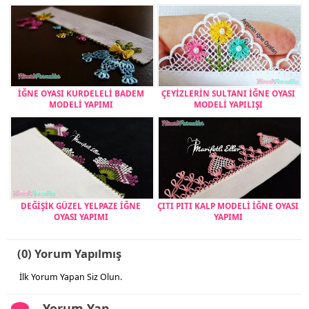
İĞNE OYASI KURDELELİ BADEM
ÇEYİZLERİN SULTANI İĞNE OYASI
MODELİ YAPIMI
MODELİ YAPILIŞI
DEĞİŞİK GÜZEL YELPAZE İĞNE
ÇITI PITI KALP MODELİ İĞNE OYASI
OYASI YAPIMI
YAPIMI
(0) Yorum Yapılmış
İlk Yorum Yapan Siz Olun.
Yorum Yap