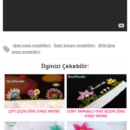
iğne oyası modelleri
,
fular kenarı modelleri
,
2018 iğne
oyası modelleri
İlginizi Çekebilir:
ÇİFT ÇİÇEK İĞNE OYASI YAPIMI
DÖRT YAPRAKLI YENİ SEZON İĞNE
OYASI YAPIMI