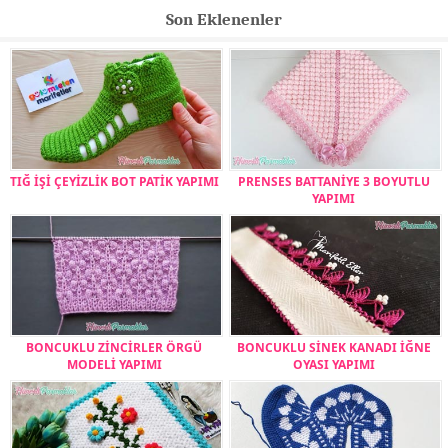
Son Eklenenler
TIĞ İŞİ ÇEYİZLİK BOT PATİK YAPIMI
PRENSES BATTANİYE 3 BOYUTLU
YAPIMI
BONCUKLU ZİNCİRLER ÖRGÜ
BONCUKLU SİNEK KANADI İĞNE
MODELİ YAPIMI
OYASI YAPIMI