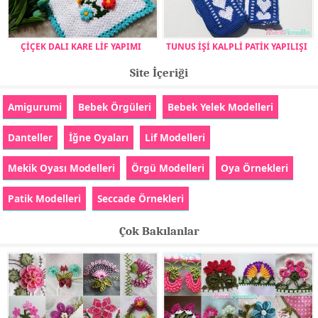
ÇİÇEK DALI KARE LİF YAPIMI
TUNUS İŞİ KALPLİ PATİK YAPILIŞI
Site İçeriği
Amigurumi
Bebek Örgüleri
Bebek Yelek Modelleri
Danteller
İğne Oyaları
Lif Modelleri
Mekik Oyası Modelleri
Örgü Modelleri
Oya Örnekleri
Patik Modelleri
Seccade Örnekleri
Çok Bakılanlar