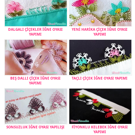
DALGALI ÇİÇEKLER İĞNE OYASI
YENİ HARİKA ÇİÇEK İĞNE OYASI
YAPIMI
YAPIMI
BEŞ DALLI ÇİÇEK İĞNE OYASI
TAÇLI ÇİÇEK İĞNE OYASI YAPIMI
YAPIMI
SONSUZLUK İĞNE OYASI YAPILIŞI
FİYONKLU KELEBEK İĞNE OYASI
YAPIMI