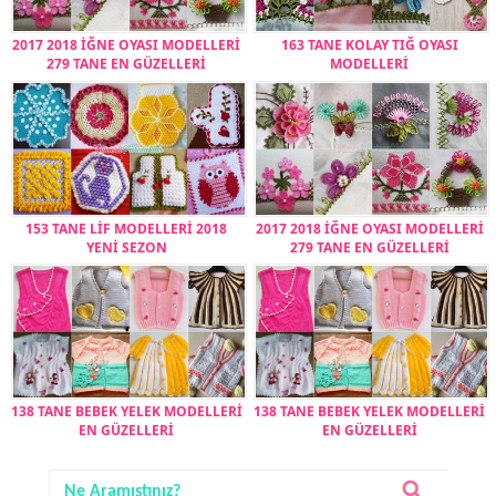
2017 2018 İĞNE OYASI MODELLERİ
163 TANE KOLAY TIĞ OYASI
279 TANE EN GÜZELLERİ
MODELLERİ
153 TANE LİF MODELLERİ 2018
2017 2018 İĞNE OYASI MODELLERİ
YENİ SEZON
279 TANE EN GÜZELLERİ
138 TANE BEBEK YELEK MODELLERİ
138 TANE BEBEK YELEK MODELLERİ
EN GÜZELLERİ
EN GÜZELLERİ