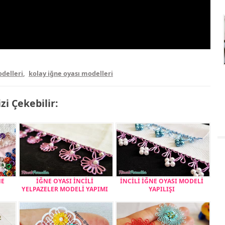
delleri
,
kolay iğne oyası modelleri
izi Çekebilir:
NE
İĞNE OYASI İNCİLİ
İNCİLİ İĞNE OYASI MODELİ
YELPAZELER MODELİ YAPIMI
YAPILIŞI