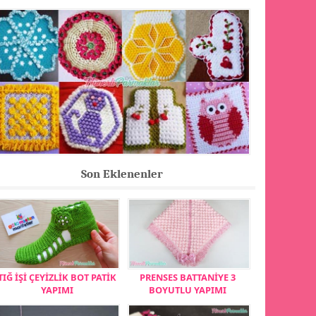
Son Eklenenler
TIĞ İŞİ ÇEYİZLİK BOT PATİK
PRENSES BATTANİYE 3
YAPIMI
BOYUTLU YAPIMI