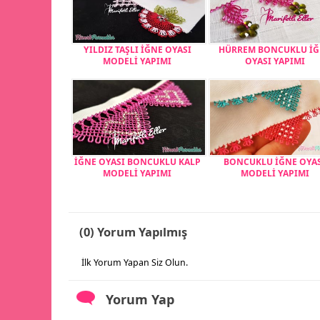
YILDIZ TAŞLI İĞNE OYASI
HÜRREM BONCUKLU İ
MODELİ YAPIMI
OYASI YAPIMI
İĞNE OYASI BONCUKLU KALP
BONCUKLU İĞNE OYA
MODELİ YAPIMI
MODELİ YAPIMI
(0) Yorum Yapılmış
İlk Yorum Yapan Siz Olun.
Yorum Yap