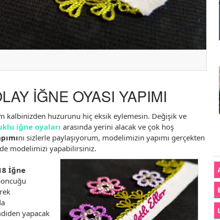
AY İĞNE OYASI YAPIMI
im kalbinizden huzurunu hiç eksik eylemesin. Değişik ve
klu iğne oyaları
arasında yerini alacak ve çok hoş
apımı
nı sizlerle paylaşıyorum, modelimizin yapımı gerçekten
ede modelimizi yapabilirsiniz.
018 İğne
 boncuğu
erek
da
şimdiden yapacak