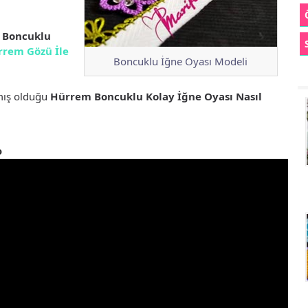
 Boncuklu
rrem Gözü İle
Boncuklu İğne Oyası Modeli
şmış olduğu
Hürrem Boncuklu Kolay İğne Oyası Nasıl
o