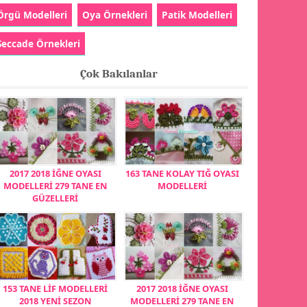
Örgü Modelleri
Oya Örnekleri
Patik Modelleri
Seccade Örnekleri
Çok Bakılanlar
2017 2018 İĞNE OYASI
163 TANE KOLAY TIĞ OYASI
MODELLERİ 279 TANE EN
MODELLERİ
GÜZELLERİ
153 TANE LİF MODELLERİ
2017 2018 İĞNE OYASI
2018 YENİ SEZON
MODELLERİ 279 TANE EN