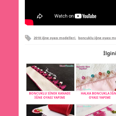
2018 iğne oyası modelleri
,
boncuklu iğne oyası mo
İlgin
BONCUKLU SİNEK KANADI
HALKA BONCUKLA İĞ
İĞNE OYASI YAPIMI
OYASI YAPIMI