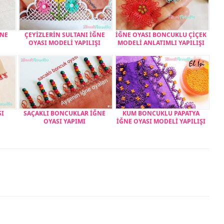
ĞNE
ÇEYİZLERİN SULTANI İĞNE
İĞNE OYASI BONCUKLU ÇİÇEK
OYASI MODELİ YAPILIŞI
MODELİ ANLATIMLI YAPILIŞI
SI
SAÇAKLI BONCUKLAR İĞNE
KUM BONCUKLU PAPATYA
OYASI YAPIMI
İĞNE OYASI MODELİ YAPILIŞI