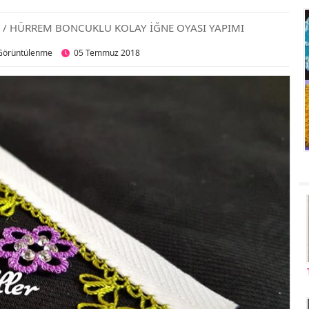
/ HÜRREM BONCUKLU KOLAY İĞNE OYASI YAPIMI
i
Görüntülenme
05 Temmuz 2018