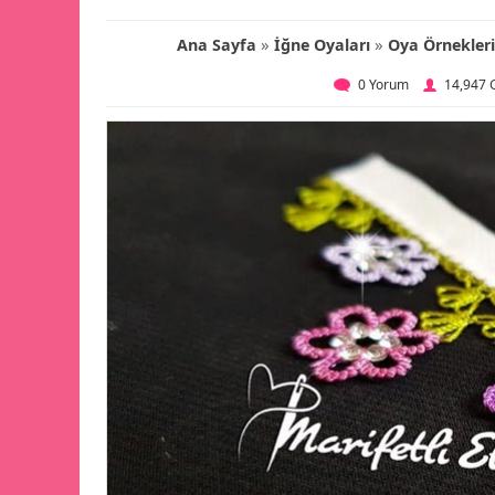
»
»
Ana Sayfa
İğne Oyaları
Oya Örnekler
0 Yorum
14,947 