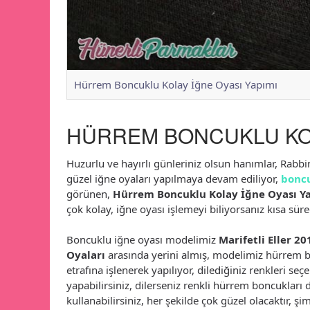
Hürrem Boncuklu Kolay İğne Oyası Yapımı
HÜRREM BONCUKLU KOL
Huzurlu ve hayırlı günleriniz olsun hanımlar, Rabb
güzel iğne oyaları yapılmaya devam ediliyor,
boncu
görünen,
Hürrem Boncuklu Kolay İğne Oyası Y
çok kolay, iğne oyası işlemeyi biliyorsanız kısa sür
Boncuklu iğne oyası modelimiz
Marifetli Eller 2
Oyaları
arasında yerini almış, modelimiz hürrem
etrafına işlenerek yapılıyor, dilediğiniz renkleri seç
yapabilirsiniz, dilerseniz renkli hürrem boncukları 
kullanabilirsiniz, her şekilde çok güzel olacaktır, 