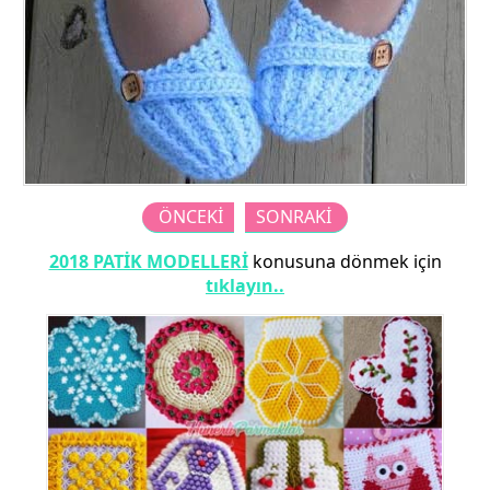
ÖNCEKİ
SONRAKİ
2018 PATİK MODELLERİ
konusuna dönmek için
tıklayın..