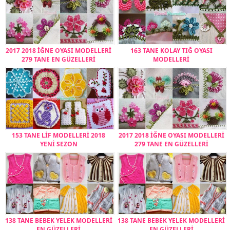
2017 2018 İĞNE OYASI MODELLERİ
163 TANE KOLAY TIĞ OYASI
279 TANE EN GÜZELLERİ
MODELLERİ
153 TANE LİF MODELLERİ 2018
2017 2018 İĞNE OYASI MODELLERİ
YENİ SEZON
279 TANE EN GÜZELLERİ
138 TANE BEBEK YELEK MODELLERİ
138 TANE BEBEK YELEK MODELLERİ
EN GÜZELLERİ
EN GÜZELLERİ