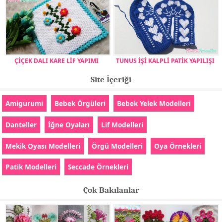
ÇİÇEK DALI KARE LİF YAPIMI
TUNUS İŞİ KALPLİ PATİK YAPILIŞI
Site İçeriği
Amigurumi
Bebek Örgüleri
Bebek Yelek Modelleri
Danteller
İğne Oyaları
Lif Modelleri
Mekik Oyası Modelleri
Örgü Modelleri
Oya Örnekleri
Patik Modelleri
Seccade Örnekleri
Çok Bakılanlar