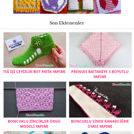
Son Eklenenler
TIĞ İŞİ ÇEYİZLİK BOT PATİK YAPIMI
PRENSES BATTANİYE 3 BOYUTLU
YAPIMI
BONCUKLU ZİNCİRLER ÖRGÜ
BONCUKLU SİNEK KANADI İĞNE
MODELİ YAPIMI
OYASI YAPIMI