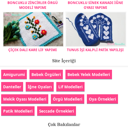
BONCUKLU ZİNCİRLER ÖRGÜ
BONCUKLU SİNEK KANADI İĞNE
MODELİ YAPIMI
OYASI YAPIMI
ÇİÇEK DALI KARE LİF YAPIMI
TUNUS İŞİ KALPLİ PATİK YAPILIŞI
Site İçeriği
Amigurumi
Bebek Örgüleri
Bebek Yelek Modelleri
Danteller
İğne Oyaları
Lif Modelleri
Mekik Oyası Modelleri
Örgü Modelleri
Oya Örnekleri
Patik Modelleri
Seccade Örnekleri
Çok Bakılanlar