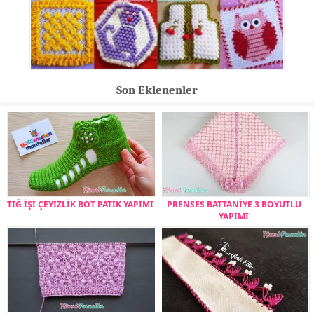
Son Eklenenler
TIĞ İŞİ ÇEYİZLİK BOT PATİK YAPIMI
PRENSES BATTANİYE 3 BOYUTLU
YAPIMI