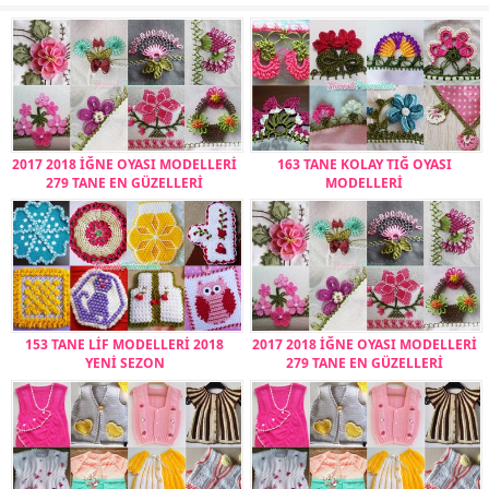
2017 2018 İĞNE OYASI MODELLERİ
163 TANE KOLAY TIĞ OYASI
279 TANE EN GÜZELLERİ
MODELLERİ
153 TANE LİF MODELLERİ 2018
2017 2018 İĞNE OYASI MODELLERİ
YENİ SEZON
279 TANE EN GÜZELLERİ