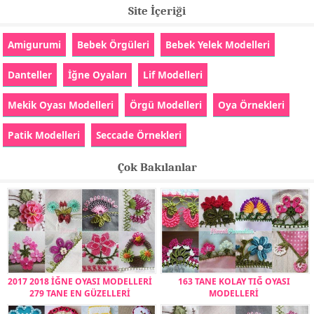
Site İçeriği
Amigurumi
Bebek Örgüleri
Bebek Yelek Modelleri
Danteller
İğne Oyaları
Lif Modelleri
Mekik Oyası Modelleri
Örgü Modelleri
Oya Örnekleri
Patik Modelleri
Seccade Örnekleri
Çok Bakılanlar
2017 2018 İĞNE OYASI MODELLERİ
163 TANE KOLAY TIĞ OYASI
279 TANE EN GÜZELLERİ
MODELLERİ