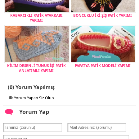
KABARCIKLI PATİK AYAKKABI
BONCUKLU İKİ ŞİŞ PATİK YAPIMI
YAPIMI
KİLİM DESENLİ TUNUS İŞİ PATİK
PAPATYA PATİK MODELİ YAPIMI
ANLATIMLI YAPIMI
(0) Yorum Yapılmış
İlk Yorum Yapan Siz Olun.
Yorum Yap