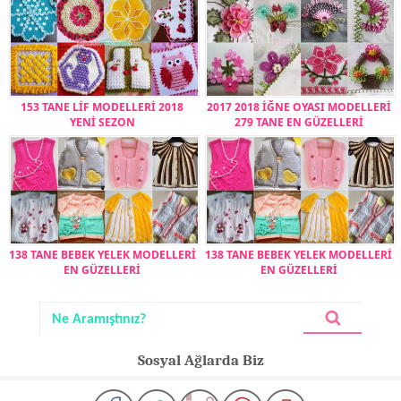
153 TANE LİF MODELLERİ 2018
2017 2018 İĞNE OYASI MODELLERİ
YENİ SEZON
279 TANE EN GÜZELLERİ
138 TANE BEBEK YELEK MODELLERİ
138 TANE BEBEK YELEK MODELLERİ
EN GÜZELLERİ
EN GÜZELLERİ
Sosyal Ağlarda Biz