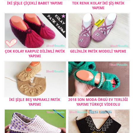
İKİ ŞİŞLE ÇİÇEKLİ BABET YAPIMI
TEK RENK KOLAY İKİ ŞİŞ PATİK
YAPIMI
ÇOK KOLAY KARPUZ DİLİMLİ PATİK
GELİNLİK PATİK MODELİ YAPIMI
YAPIMI
İKİ ŞİŞLE BEŞ YAPRAKLI PATİK
2018 SON MODA ÖRGÜ EV TERLİĞİ
YAPIMI
YAPIMI TÜRKÇE VİDEOLU