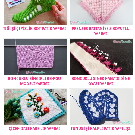
TIĞ İŞİ ÇEYİZLİK BOT PATİK YAPIMI
PRENSES BATTANİYE 3 BOYUTLU
YAPIMI
BONCUKLU ZİNCİRLER ÖRGÜ
BONCUKLU SİNEK KANADI İĞNE
MODELİ YAPIMI
OYASI YAPIMI
ÇİÇEK DALI KARE LİF YAPIMI
TUNUS İŞİ KALPLİ PATİK YAPILIŞI