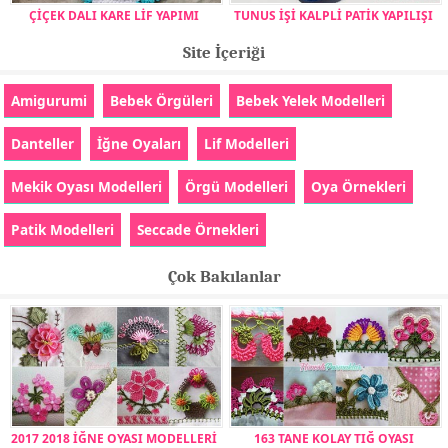
ÇİÇEK DALI KARE LİF YAPIMI
TUNUS İŞİ KALPLİ PATİK YAPILIŞI
Site İçeriği
Amigurumi
Bebek Örgüleri
Bebek Yelek Modelleri
Danteller
İğne Oyaları
Lif Modelleri
Mekik Oyası Modelleri
Örgü Modelleri
Oya Örnekleri
Patik Modelleri
Seccade Örnekleri
Çok Bakılanlar
2017 2018 İĞNE OYASI MODELLERİ
163 TANE KOLAY TIĞ OYASI