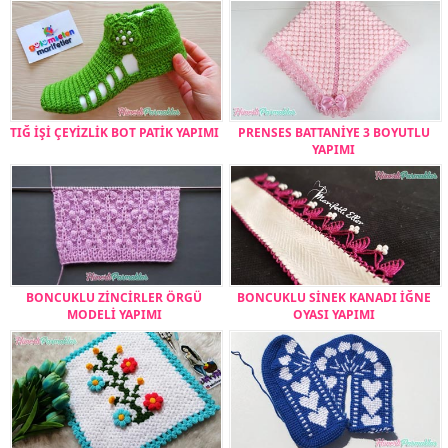
TIĞ İŞİ ÇEYİZLİK BOT PATİK YAPIMI
PRENSES BATTANİYE 3 BOYUTLU
YAPIMI
BONCUKLU ZİNCİRLER ÖRGÜ
BONCUKLU SİNEK KANADI İĞNE
MODELİ YAPIMI
OYASI YAPIMI