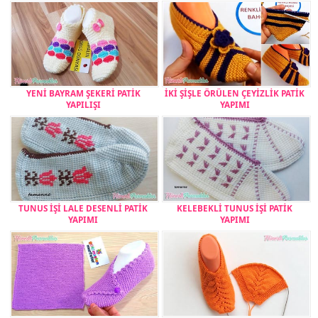
YENİ BAYRAM ŞEKERİ PATİK
İKİ ŞİŞLE ÖRÜLEN ÇEYİZLİK PATİK
YAPILIŞI
YAPIMI
TUNUS İŞİ LALE DESENLİ PATİK
KELEBEKLİ TUNUS İŞİ PATİK
YAPIMI
YAPIMI