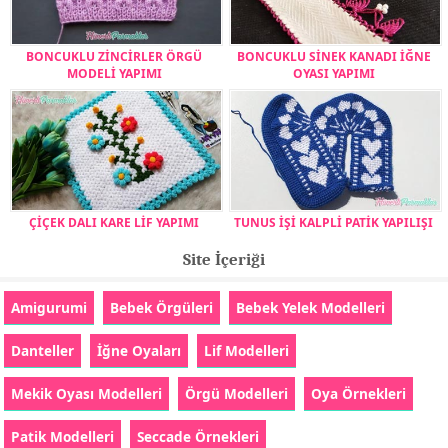
BONCUKLU ZİNCİRLER ÖRGÜ
BONCUKLU SİNEK KANADI İĞNE
MODELİ YAPIMI
OYASI YAPIMI
ÇİÇEK DALI KARE LİF YAPIMI
TUNUS İŞİ KALPLİ PATİK YAPILIŞI
Site İçeriği
Amigurumi
Bebek Örgüleri
Bebek Yelek Modelleri
Danteller
İğne Oyaları
Lif Modelleri
Mekik Oyası Modelleri
Örgü Modelleri
Oya Örnekleri
Patik Modelleri
Seccade Örnekleri