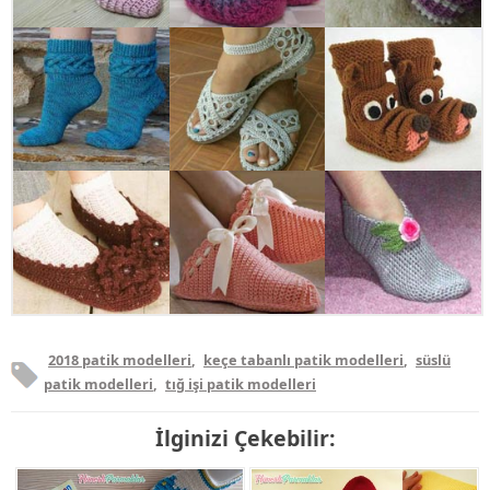
2018 patik modelleri
,
keçe tabanlı patik modelleri
,
süslü
patik modelleri
,
tığ işi patik modelleri
İlginizi Çekebilir: