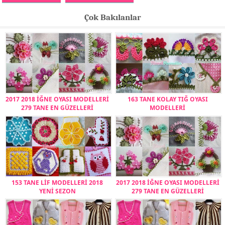
Çok Bakılanlar
2017 2018 İĞNE OYASI MODELLERİ
163 TANE KOLAY TIĞ OYASI
279 TANE EN GÜZELLERİ
MODELLERİ
153 TANE LİF MODELLERİ 2018
2017 2018 İĞNE OYASI MODELLERİ
YENİ SEZON
279 TANE EN GÜZELLERİ