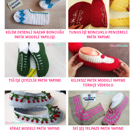
KİLİM DESENLİ NAZAR BONCUĞU
TUNUS İŞİ BONCUKLU PENCERELİ
PATİK MODELİ YAPILIŞI
PATİK YAPIMI
TIĞ İŞİ ÇEYİZLİK PATİK YAPIMI
KILIKSIZ PATİK MODELİ YAPIMI
TÜRKÇE VİDEOLU
KİRAZ MODELİ PATİK YAPIMI
İKİ ŞİŞ YELPAZE PATİK YAPIMI