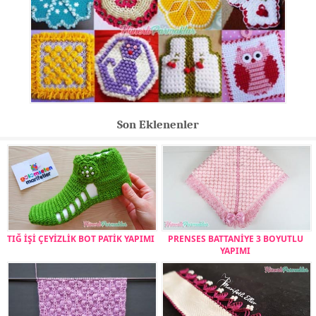
Son Eklenenler
TIĞ İŞİ ÇEYİZLİK BOT PATİK YAPIMI
PRENSES BATTANİYE 3 BOYUTLU
YAPIMI