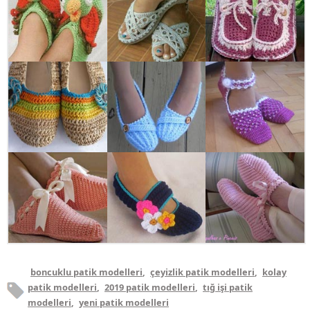
boncuklu patik modelleri
,
çeyizlik patik modelleri
,
kolay
patik modelleri
,
2019 patik modelleri
,
tığ işi patik
modelleri
,
yeni patik modelleri