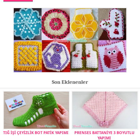
Son Eklenenler
TIĞ İŞİ ÇEYİZLİK BOT PATİK YAPIMI
PRENSES BATTANİYE 3 BOYUTLU
YAPIMI