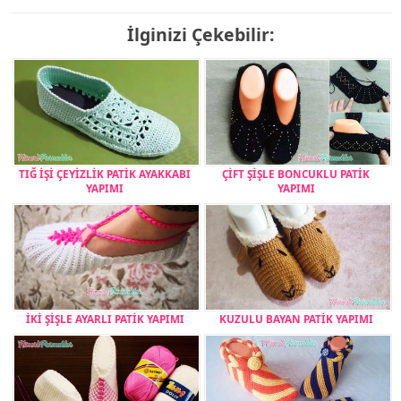
İlginizi Çekebilir:
TIĞ İŞİ ÇEYİZLİK PATİK AYAKKABI
ÇİFT ŞİŞLE BONCUKLU PATİK
YAPIMI
YAPIMI
İKİ ŞİŞLE AYARLI PATİK YAPIMI
KUZULU BAYAN PATİK YAPIMI