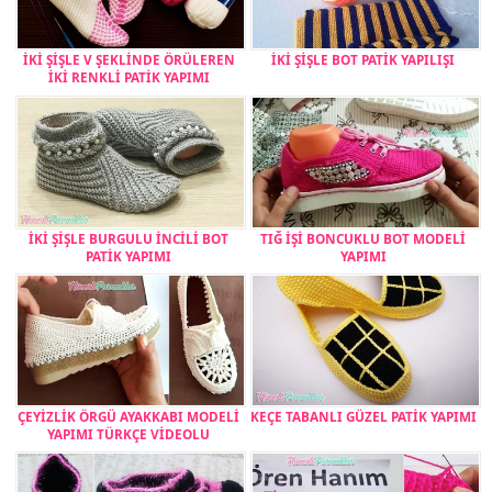
İKİ ŞİŞLE V ŞEKLİNDE ÖRÜLEREN
İKİ ŞİŞLE BOT PATİK YAPILIŞI
İKİ RENKLİ PATİK YAPIMI
İKİ ŞİŞLE BURGULU İNCİLİ BOT
TIĞ İŞİ BONCUKLU BOT MODELİ
PATİK YAPIMI
YAPIMI
ÇEYİZLİK ÖRGÜ AYAKKABI MODELİ
KEÇE TABANLI GÜZEL PATİK YAPIMI
YAPIMI TÜRKÇE VİDEOLU