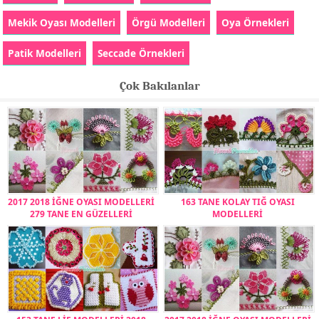
Mekik Oyası Modelleri
Örgü Modelleri
Oya Örnekleri
Patik Modelleri
Seccade Örnekleri
Çok Bakılanlar
2017 2018 İĞNE OYASI MODELLERİ
163 TANE KOLAY TIĞ OYASI
279 TANE EN GÜZELLERİ
MODELLERİ