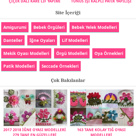
ÇİÇEK DALI KARE LİF YAPIMI
TUNUS İŞİ KALPLİ PATİK YAPILIŞI
Site İçeriği
Amigurumi
Bebek Örgüleri
Bebek Yelek Modelleri
Danteller
İğne Oyaları
Lif Modelleri
Mekik Oyası Modelleri
Örgü Modelleri
Oya Örnekleri
Patik Modelleri
Seccade Örnekleri
Çok Bakılanlar
2017 2018 İĞNE OYASI MODELLERİ
163 TANE KOLAY TIĞ OYASI
279 TANE EN GÜZELLERİ
MODELLERİ