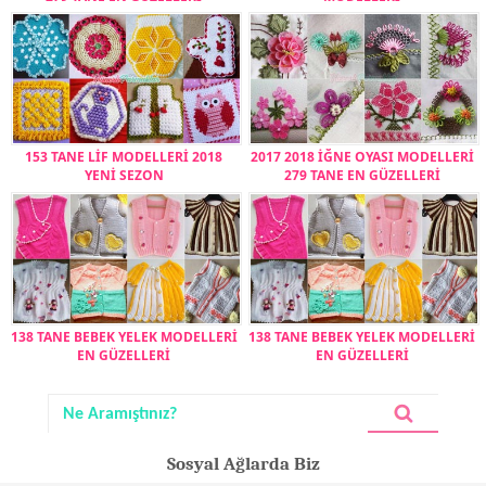
153 TANE LİF MODELLERİ 2018
2017 2018 İĞNE OYASI MODELLERİ
YENİ SEZON
279 TANE EN GÜZELLERİ
138 TANE BEBEK YELEK MODELLERİ
138 TANE BEBEK YELEK MODELLERİ
EN GÜZELLERİ
EN GÜZELLERİ
Sosyal Ağlarda Biz