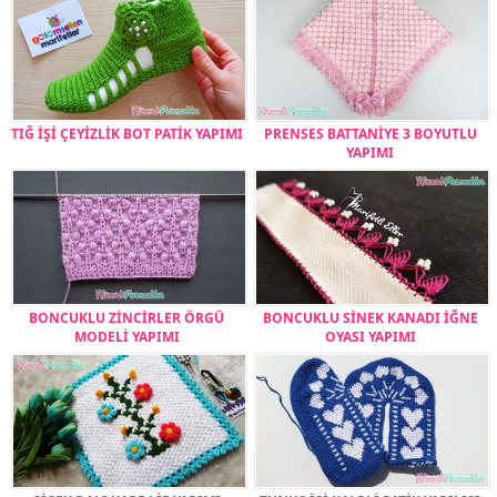
TIĞ İŞİ ÇEYİZLİK BOT PATİK YAPIMI
PRENSES BATTANİYE 3 BOYUTLU
YAPIMI
BONCUKLU ZİNCİRLER ÖRGÜ
BONCUKLU SİNEK KANADI İĞNE
MODELİ YAPIMI
OYASI YAPIMI