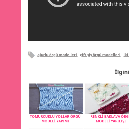
ajurlu örgü modelleri
,
çift şiş örgü modelleri
,
iki
İlgin
TOMURCUKLU YOLLAR ÖRGÜ
RENKLİ BAKLAVA ÖR
MODELİ YAPIMI
MODELİ YAPILIŞI