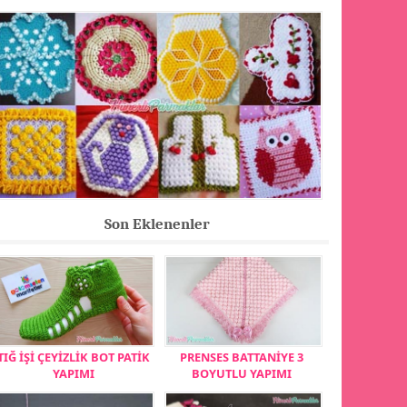
Son Eklenenler
TIĞ İŞİ ÇEYİZLİK BOT PATİK
PRENSES BATTANİYE 3
YAPIMI
BOYUTLU YAPIMI