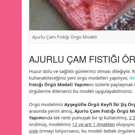
Ajurlu Çam Fıstığı Örgü Modeli
AJURLU ÇAM FISTIĞI Ö
Huzur dolu ve sağlıklı günleriniz olması dileğiyle
kullanabileceğiniz yeni örgü modelleri yapılıyor,
ik
Fıstığı Örgü Modeli Yapımı
nı sizlerle paylaşmak 
örgülerine dilerseniz bu modeli uygulayabilirsiniz.
Örgü modelimiz
Ayşegülle Örgü Keyfi İki Şiş Ö
arasında yerini almış,
Ajurlu Çam Fıstığı Örgü M
Yapımı
nda tek renk yumuşak bir ip kullanılmış,
2,
örülmüş, modelimiz
12 ve artı 1 ilmekten
oluşuyor,
şişle
örmeyi biliyorsanız, bu modeli bebek örgüler