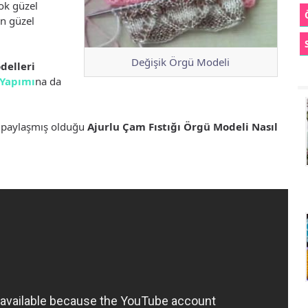
çok güzel
en güzel
Değişik Örgü Modeli
delleri
 Yapımı
na da
e paylaşmış olduğu
Ajurlu Çam Fıstığı Örgü Modeli Nasıl