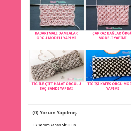
KABARTMALI DAMLALAR
ÇAPRAZ BAĞLAR ÖRG
ÖRGÜ MODELİ YAPIMI
MODELİ YAPIMI
TIĞ İLE ÇİFT HALAT ÖRGÜLÜ
TIĞ İŞİ KAFES ÖRGÜ MO
SAÇ BANDI YAPIMI
YAPIMI
(0) Yorum Yapılmış
İlk Yorum Yapan Siz Olun.