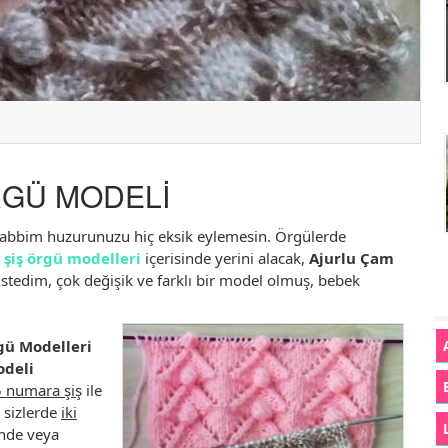
RGÜ MODELİ
. Rabbim huzurunuzu hiç eksik eylemesin. Örgülerde
i şiş örgü modelleri
içerisinde yerini alacak,
Ajurlu Çam
istedim, çok değişik ve farklı bir model olmuş, bebek
rgü Modelleri
odeli
5 numara şiş
ile
 sizlerde
iki
inde veya