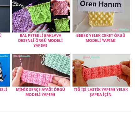
Ü
BAL PETEKLİ BAKLAVA
BEBEK YELEK CEKET ÖRGÜ
DESENLİ ÖRGÜ MODELİ
MODELİ YAPIMI
YAPIMI
DELİ
MİNİK SERÇE AYAĞI ÖRGÜ
TIĞ İŞİ LASTİK YAPIMI YELEK
MODELİ YAPIMI
ŞAPKA İÇİN