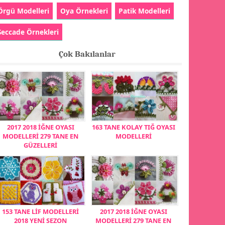
Örgü Modelleri
Oya Örnekleri
Patik Modelleri
Seccade Örnekleri
Çok Bakılanlar
2017 2018 İĞNE OYASI
163 TANE KOLAY TIĞ OYASI
MODELLERİ 279 TANE EN
MODELLERİ
GÜZELLERİ
153 TANE LİF MODELLERİ
2017 2018 İĞNE OYASI
2018 YENİ SEZON
MODELLERİ 279 TANE EN