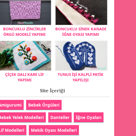
BONCUKLU ZİNCİRLER
BONCUKLU SİNEK KANADI
ÖRGÜ MODELİ YAPIMI
İĞNE OYASI YAPIMI
ÇİÇEK DALI KARE LİF
TUNUS İŞİ KALPLİ PATİK
YAPIMI
YAPILIŞI
Site İçeriği
Amigurumi
Bebek Örgüleri
Bebek Yelek Modelleri
Danteller
İğne Oyaları
Lif Modelleri
Mekik Oyası Modelleri