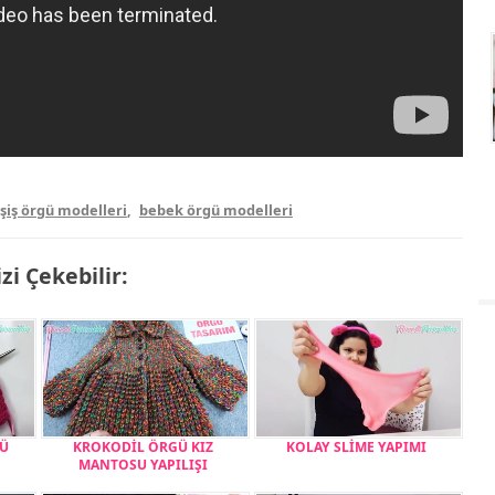
 şiş örgü modelleri
,
bebek örgü modelleri
izi Çekebilir:
GÜ
KROKODİL ÖRGÜ KIZ
KOLAY SLİME YAPIMI
MANTOSU YAPILIŞI