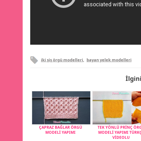
iki şiş örgü modelleri
,
bayan yelek modelleri
İlgin
ÇAPRAZ BAĞLAR ÖRGÜ
TEK YÖNLÜ PRİNÇ ÖR
MODELİ YAPIMI
MODELİ YAPIMI TÜRK
VİDEOLU