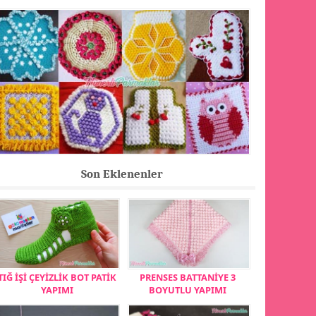
Son Eklenenler
TIĞ İŞİ ÇEYİZLİK BOT PATİK
PRENSES BATTANİYE 3
YAPIMI
BOYUTLU YAPIMI