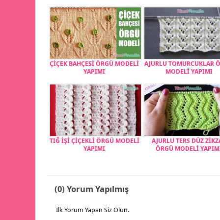
ÇİÇEK BAHÇESİ ÖRGÜ MODELİ
AJURLU TOMURCUKLAR 
YAPIMI
MODELİ YAPIMI
TIĞ İŞİ ÇİÇEKLİ ÖRGÜ MODELİ
AJURLU TERS DÜZ ZİKZ
YAPIMI
ÖRGÜ MODELİ YAPIM
(0) Yorum Yapılmış
İlk Yorum Yapan Siz Olun.