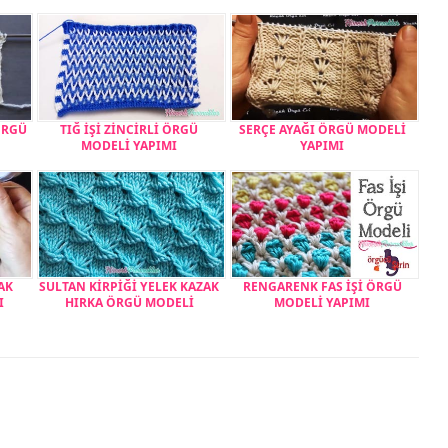
ÖRGÜ
TIĞ İŞİ ZİNCİRLİ ÖRGÜ
SERÇE AYAĞI ÖRGÜ MODELİ
MODELİ YAPIMI
YAPIMI
AK
SULTAN KİRPİĞİ YELEK KAZAK
RENGARENK FAS İŞİ ÖRGÜ
I
HIRKA ÖRGÜ MODELİ
MODELİ YAPIMI