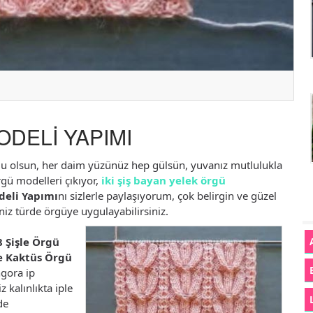
DELİ YAPIMI
rlu olsun, her daim yüzünüz hep gülsün, yuvanız mutlulukla
gü modelleri çıkıyor,
iki şiş bayan yelek örgü
deli Yapımı
nı sizlerle paylaşıyorum, çok belirgin ve güzel
iz türde örgüye uygulayabilirsiniz.
 Şişle Örgü
le Kaktüs Örgü
gora ip
 kalınlıkta iple
de