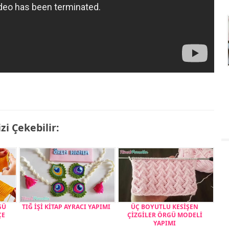
izi Çekebilir:
GÜ
TIĞ İŞİ KİTAP AYRACI YAPIMI
ÜÇ BOYUTLU KESİŞEN
ÇE
ÇİZGİLER ÖRGÜ MODELİ
YAPIMI