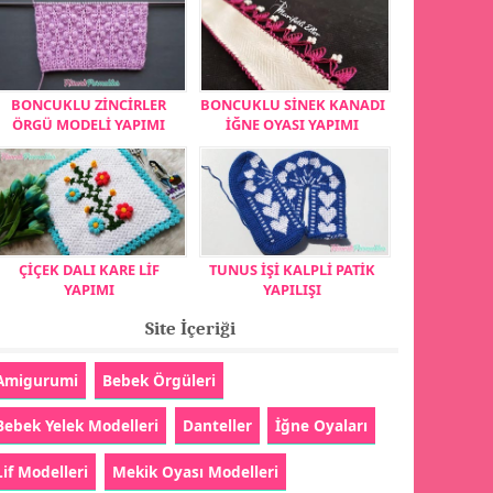
BONCUKLU ZİNCİRLER
BONCUKLU SİNEK KANADI
ÖRGÜ MODELİ YAPIMI
İĞNE OYASI YAPIMI
ÇİÇEK DALI KARE LİF
TUNUS İŞİ KALPLİ PATİK
YAPIMI
YAPILIŞI
Site İçeriği
Amigurumi
Bebek Örgüleri
Bebek Yelek Modelleri
Danteller
İğne Oyaları
Lif Modelleri
Mekik Oyası Modelleri