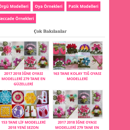
Örgü Modelleri
Oya Örnekleri
Patik Modelleri
Seccade Örnekleri
Çok Bakılanlar
2017 2018 İĞNE OYASI
163 TANE KOLAY TIĞ OYASI
MODELLERİ 279 TANE EN
MODELLERİ
GÜZELLERİ
153 TANE LİF MODELLERİ
2017 2018 İĞNE OYASI
2018 YENİ SEZON
MODELLERİ 279 TANE EN