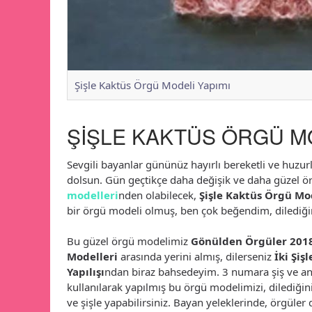
Şişle Kaktüs Örgü Modeli Yapımı
ŞİŞLE KAKTÜS ÖRGÜ MO
Sevgili bayanlar gününüz hayırlı bereketli ve huzu
dolsun. Gün geçtikçe daha değişik ve daha güzel ör
modelleri
nden olabilecek,
Şişle Kaktüs Örgü Mo
bir örgü modeli olmuş, ben çok beğendim, dilediğin
Bu güzel örgü modelimiz
Gönülden Örgüler 2018
Modelleri
arasında yerini almış, dilerseniz
İki Şiş
Yapılışı
ndan biraz bahsedeyim. 3 numara şiş ve an
kullanılarak yapılmış bu örgü modelimizi, dilediğiniz
ve şişle yapabilirsiniz. Bayan yeleklerinde, örgüler 