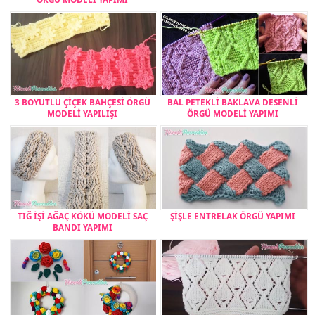
3 BOYUTLU ÇİÇEK BAHÇESİ ÖRGÜ
BAL PETEKLİ BAKLAVA DESENLİ
MODELİ YAPILIŞI
ÖRGÜ MODELİ YAPIMI
TIĞ İŞİ AĞAÇ KÖKÜ MODELİ SAÇ
ŞİŞLE ENTRELAK ÖRGÜ YAPIMI
BANDI YAPIMI