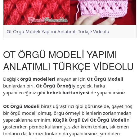
Ot Örgü Modeli Yapımı Anlatımlı Türkçe Videolu
OT ÖRGÜ MODELİ YAPIMI
ANLATIMLI TÜRKÇE VİDEOLU
Değişik
örgü modelleri
arayanlar için
Ot Örgü Modeli
bunlardan biri,
Ot Örgü Örneği
yle yelek, hırka
yapabileceğiniz gibi
bebek battaniyesi
de yapabilirsiniz.
Ot Örgü Modeli
biraz uğraştırıcı gibi görünse de, gayet hoş
bir örgü modeli olmuş, örgü örmeyi bilenlerin zorlanmadan
yapacaklarına eminim,
Küçük Örgü Evi
Ot Örgü Modeli
ni
gösterirken pembe kullanmış, sizler krem tonları, sıklemen
tonların da, kırmızı tonların da yapabilirsiniz, şimdiden