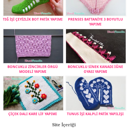
TIĞ İŞİ ÇEYİZLİK BOT PATİK YAPIMI
PRENSES BATTANİYE 3 BOYUTLU
YAPIMI
BONCUKLU ZİNCİRLER ÖRGÜ
BONCUKLU SİNEK KANADI İĞNE
MODELİ YAPIMI
OYASI YAPIMI
ÇİÇEK DALI KARE LİF YAPIMI
TUNUS İŞİ KALPLİ PATİK YAPILIŞI
Site İçeriği