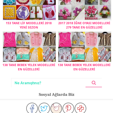
153 TANE LİF MODELLERİ 2018
2017 2018 İĞNE OYASI MODELLERİ
YENİ SEZON
279 TANE EN GÜZELLERİ
138 TANE BEBEK YELEK MODELLERİ
138 TANE BEBEK YELEK MODELLERİ
EN GÜZELLERİ
EN GÜZELLERİ
Sosyal Ağlarda Biz