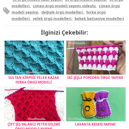
modelleri
,
çimen örgü modeli yapımı videolu
,
çimen örgü
modeli yapılışı
,
değişik örgü modelleri
,
hırka örgü
modelleri
,
yelek örgü modelleri
,
bebek battaniye modelleri
İlginizi Çekebilir:
SULTAN KİRPİĞİ YELEK KAZAK
İKİ ŞİŞLE POPCORN ÖRGÜ YAPIMI
HIRKA ÖRGÜ MODELİ
ÇİFT ŞİŞ YALANCI PETEK DİLİMİ
LAVANTA KESESİ YAPIMI
ÖRGÜ MODELİ YAPIMI