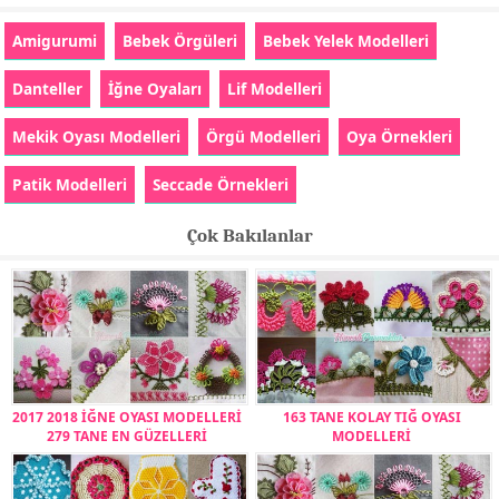
Amigurumi
Bebek Örgüleri
Bebek Yelek Modelleri
Danteller
İğne Oyaları
Lif Modelleri
Mekik Oyası Modelleri
Örgü Modelleri
Oya Örnekleri
Patik Modelleri
Seccade Örnekleri
Çok Bakılanlar
2017 2018 İĞNE OYASI MODELLERİ
163 TANE KOLAY TIĞ OYASI
279 TANE EN GÜZELLERİ
MODELLERİ